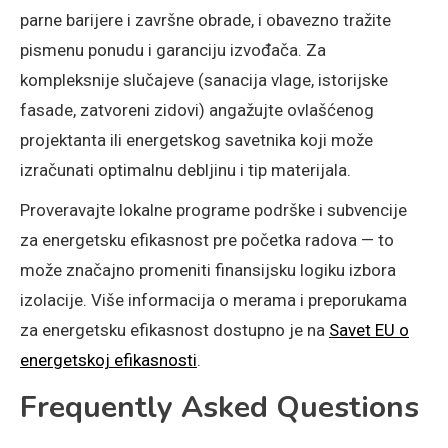
parne barijere i završne obrade, i obavezno tražite
pismenu ponudu i garanciju izvođača. Za
kompleksnije slučajeve (sanacija vlage, istorijske
fasade, zatvoreni zidovi) angažujte ovlašćenog
projektanta ili energetskog savetnika koji može
izračunati optimalnu debljinu i tip materijala.
Proveravajte lokalne programe podrške i subvencije
za energetsku efikasnost pre početka radova — to
može značajno promeniti finansijsku logiku izbora
izolacije. Više informacija o merama i preporukama
za energetsku efikasnost dostupno je na
Savet EU o
energetskoj efikasnosti
.
Frequently Asked Questions