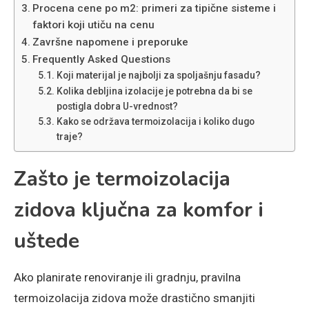
Procena cene po m2: primeri za tipične sisteme i
faktori koji utiču na cenu
Završne napomene i preporuke
Frequently Asked Questions
Koji materijal je najbolji za spoljašnju fasadu?
Kolika debljina izolacije je potrebna da bi se
postigla dobra U-vrednost?
Kako se održava termoizolacija i koliko dugo
traje?
Zašto je termoizolacija
zidova ključna za komfor i
uštede
Ako planirate renoviranje ili gradnju, pravilna
termoizolacija zidova može drastično smanjiti