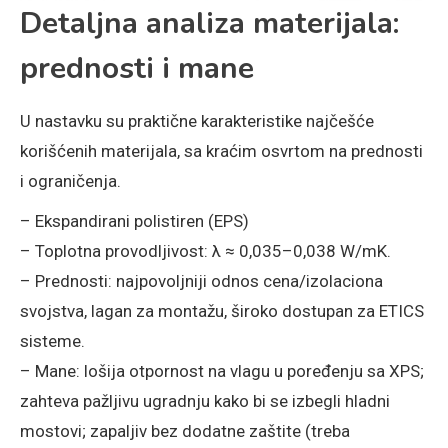
Detaljna analiza materijala:
prednosti i mane
U nastavku su praktične karakteristike najčešće
korišćenih materijala, sa kraćim osvrtom na prednosti
i ograničenja.
– Ekspandirani polistiren (EPS)
– Toplotna provodljivost: λ ≈ 0,035–0,038 W/mK.
– Prednosti: najpovoljniji odnos cena/izolaciona
svojstva, lagan za montažu, široko dostupan za ETICS
sisteme.
– Mane: lošija otpornost na vlagu u poređenju sa XPS;
zahteva pažljivu ugradnju kako bi se izbegli hladni
mostovi; zapaljiv bez dodatne zaštite (treba