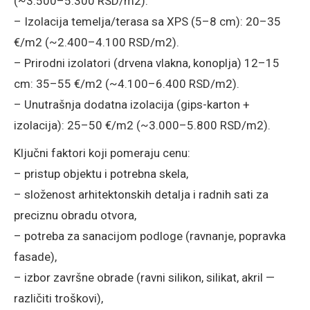
(~3.500–5.300 RSD/m2).
– Izolacija temelja/terasa sa XPS (5–8 cm): 20–35
€/m2 (~2.400–4.100 RSD/m2).
– Prirodni izolatori (drvena vlakna, konoplja) 12–15
cm: 35–55 €/m2 (~4.100–6.400 RSD/m2).
– Unutrašnja dodatna izolacija (gips-karton +
izolacija): 25–50 €/m2 (~3.000–5.800 RSD/m2).
Ključni faktori koji pomeraju cenu:
– pristup objektu i potrebna skela,
– složenost arhitektonskih detalja i radnih sati za
preciznu obradu otvora,
– potreba za sanacijom podloge (ravnanje, popravka
fasade),
– izbor završne obrade (ravni silikon, silikat, akril —
različiti troškovi),