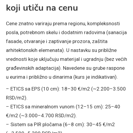
koji utiču na cenu
Cene znatno variraju prema regionu, kompleksnosti
posla, potrebnom skelu i dodatnim radovima (sanacija
fasade, otvaranje i zaptivanje prozora, zaštita
arhitektonskih elemenata). U nastavku su približne
vrednosti koje uključuju materijal i ugradnju (bez većih
građevinskih adaptacija). Navedene su grube raspone
u eurima i približno u dinarima (kurs je indikativan).
– ETICS sa EPS (10 cm): 18–30 €/m2 (~2.200–3.500
RSD/m2).
– ETICS sa mineralnom vunom (12–15 cm): 25–40
€/m2 (~3.000–4.700 RSD/m2).
– Sistem sa PIR pločama (6–8 cm): 30–45 €/m2