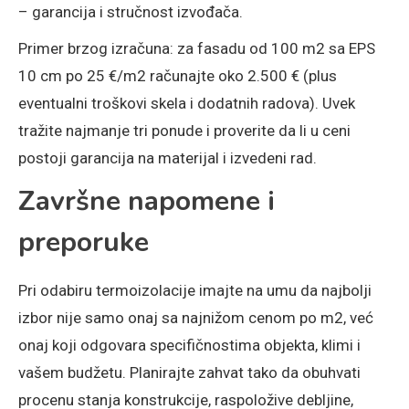
– garancija i stručnost izvođača.
Primer brzog izračuna: za fasadu od 100 m2 sa EPS
10 cm po 25 €/m2 računajte oko 2.500 € (plus
eventualni troškovi skela i dodatnih radova). Uvek
tražite najmanje tri ponude i proverite da li u ceni
postoji garancija na materijal i izvedeni rad.
Završne napomene i
preporuke
Pri odabiru termoizolacije imajte na umu da najbolji
izbor nije samo onaj sa najnižom cenom po m2, već
onaj koji odgovara specifičnostima objekta, klimi i
vašem budžetu. Planirajte zahvat tako da obuhvati
procenu stanja konstrukcije, raspoložive debljine,