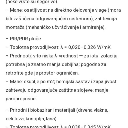
(neke vrste su negorive).
– Mane: osetljivost na direktno delovanje vlage (mora
biti zaštićena odgovarajućim sistemom), zahtevnija
montaža (mehaničko učvršćivanje i armiranje).
– PIR/PUR ploče
– Toplotna provodljivost: λ ≈ 0,020–0,026 W/mK.
– Prednosti: vrlo niska λ-vrednost — za istu izolaciju
potrebna je znatno manja debljina; pogodne za
retrofite gde je prostor ograničen.
– Mane: skuplje po m2; hemijski sastav i zapaljivost
zahtevaju odgovarajuće zaštitne slojeve; manje
paropropusne.
– Prirodni i biobazirani materijali (drvena vlakna,
celuloza, konoplja, lana)
– Toplotna provodljivost: λ ≈ 0,038–0,045 W/mK.