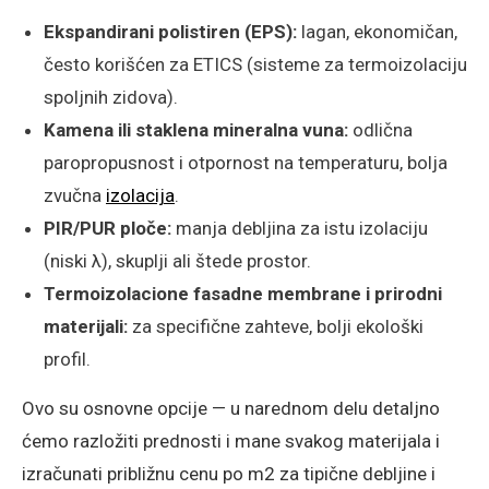
Ekspandirani polistiren (EPS):
lagan, ekonomičan,
često korišćen za ETICS (sisteme za termoizolaciju
spoljnih zidova).
Kamena ili staklena mineralna vuna:
odlična
paropropusnost i otpornost na temperaturu, bolja
zvučna
izolacija
.
PIR/PUR ploče:
manja debljina za istu izolaciju
(niski λ), skuplji ali štede prostor.
Termoizolacione fasadne membrane i prirodni
materijali:
za specifične zahteve, bolji ekološki
profil.
Ovo su osnovne opcije — u narednom delu detaljno
ćemo razložiti prednosti i mane svakog materijala i
izračunati približnu cenu po m2 za tipične debljine i