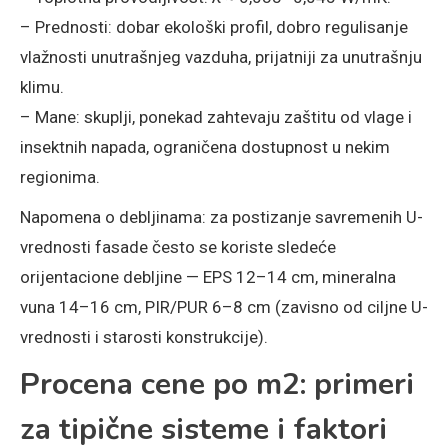
– Prednosti: dobar ekološki profil, dobro regulisanje
vlažnosti unutrašnjeg vazduha, prijatniji za unutrašnju
klimu.
– Mane: skuplji, ponekad zahtevaju zaštitu od vlage i
insektnih napada, ograničena dostupnost u nekim
regionima.
Napomena o debljinama: za postizanje savremenih U-
vrednosti fasade često se koriste sledeće
orijentacione debljine — EPS 12–14 cm, mineralna
vuna 14–16 cm, PIR/PUR 6–8 cm (zavisno od ciljne U-
vrednosti i starosti konstrukcije).
Procena cene po m2: primeri
za tipične sisteme i faktori