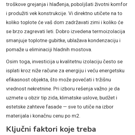
troškove grejanja i hlađenja, poboljšati životni komfor
i produžiti vek konstrukcije. Vi direktno utičete na to
koliko toplote će vaš dom zadržavati zimi i koliko će
se brzo zagrevati leti. Dobro izvedena termoizolacija
smanjuje toplotne gubitke, ublažava kondenzaciju i
pomaže u eliminaciji hladnih mostova.
Osim toga, investicija u kvalitetnu izolaciju često se
isplati kroz niže račune za energiju i veću energetsku
efikasnost objekta, što može povećati i tržišnu
vrednost nekretnine. Pri izboru rešenja važno je da
uzmete u obzir tip zida, klimatske uslove, budžet i
estetske zahteve fasade — sve to utiče na izbor
materijala i konačnu cenu po m2.
Ključni faktori koje treba