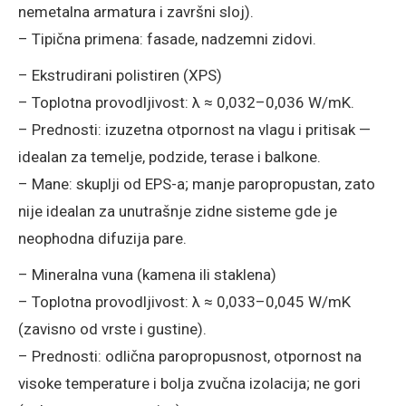
nemetalna armatura i završni sloj).
– Tipična primena: fasade, nadzemni zidovi.
– Ekstrudirani polistiren (XPS)
– Toplotna provodljivost: λ ≈ 0,032–0,036 W/mK.
– Prednosti: izuzetna otpornost na vlagu i pritisak —
idealan za temelje, podzide, terase i balkone.
– Mane: skuplji od EPS-a; manje paropropustan, zato
nije idealan za unutrašnje zidne sisteme gde je
neophodna difuzija pare.
– Mineralna vuna (kamena ili staklena)
– Toplotna provodljivost: λ ≈ 0,033–0,045 W/mK
(zavisno od vrste i gustine).
– Prednosti: odlična paropropusnost, otpornost na
visoke temperature i bolja zvučna izolacija; ne gori