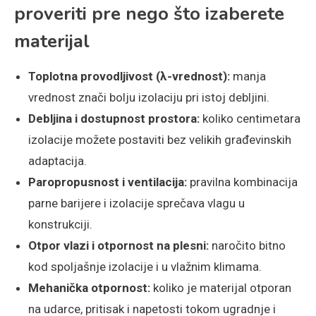
proveriti pre nego što izaberete
materijal
Toplotna provodljivost (λ-vrednost):
manja
vrednost znači bolju izolaciju pri istoj debljini.
Debljina i dostupnost prostora:
koliko centimetara
izolacije možete postaviti bez velikih građevinskih
adaptacija.
Paropropusnost i ventilacija:
pravilna kombinacija
parne barijere i izolacije sprečava vlagu u
konstrukciji.
Otpor vlazi i otpornost na plesni:
naročito bitno
kod spoljašnje izolacije i u vlažnim klimama.
Mehanička otpornost:
koliko je materijal otporan
na udarce, pritisak i napetosti tokom ugradnje i