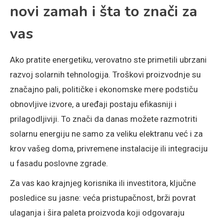
novi zamah i šta to znači za
vas
Ako pratite energetiku, verovatno ste primetili ubrzani
razvoj solarnih tehnologija. Troškovi proizvodnje su
značajno pali, političke i ekonomske mere podstiču
obnovljive izvore, a uređaji postaju efikasniji i
prilagodljiviji. To znači da danas možete razmotriti
solarnu energiju ne samo za veliku elektranu već i za
krov vašeg doma, privremene instalacije ili integraciju
u fasadu poslovne zgrade.
Za vas kao krajnjeg korisnika ili investitora, ključne
posledice su jasne: veća pristupačnost, brži povrat
ulaganja i šira paleta proizvoda koji odgovaraju