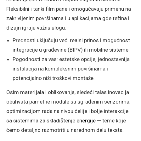
Fleksibilni i tanki film paneli omogućavaju primenu na
zakrivljenim površinama i u aplikacijama gde težina i
dizajn igraju važnu ulogu.
Prednosti uključuju veći realni prinos i mogućnost
integracije u građevine (BIPV) ili mobilne sisteme.
Pogodnosti za vas: estetske opcije, jednostavnija
instalacija na kompleksnim površinama i
potencijalno niži troškovi montaže.
Osim materijala i oblikovanja, sledeći talas inovacija
obuhvata pametne module sa ugrađenim senzorima,
optimizacijom rada na nivou ćelije i bolje interakcije
sa sistemima za skladištenje
energije
— teme koje
ćemo detaljno razmotriti u narednom delu teksta.