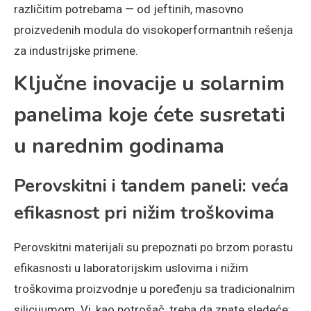
različitim potrebama — od jeftinih, masovno
proizvedenih modula do visokoperformantnih rešenja
za industrijske primene.
Ključne inovacije u solarnim
panelima koje ćete susretati
u narednim godinama
Perovskitni i tandem paneli: veća
efikasnost pri nižim troškovima
Perovskitni materijali su prepoznati po brzom porastu
efikasnosti u laboratorijskim uslovima i nižim
troškovima proizvodnje u poređenju sa tradicionalnim
silicijumom. Vi, kao potrošač, treba da znate sledeće: