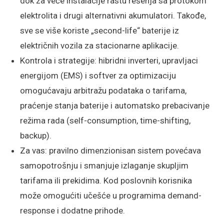
dok za veće instalacije rastu rešenja sa protokom
elektrolita i drugi alternativni akumulatori. Takođe,
sve se više koriste „second-life“ baterije iz
električnih vozila za stacionarne aplikacije.
Kontrola i strategije: hibridni inverteri, upravljaci
energijom (EMS) i softver za optimizaciju
omogućavaju arbitražu podataka o tarifama,
praćenje stanja baterije i automatsko prebacivanje
režima rada (self-consumption, time-shifting,
backup).
Za vas: pravilno dimenzionisan sistem povećava
samopotrošnju i smanjuje izlaganje skupljim
tarifama ili prekidima. Kod poslovnih korisnika
može omogućiti učešće u programima demand-
response i dodatne prihode.