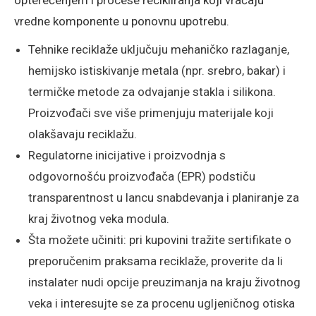
opterećenjem i procese recikliranja koji vraćaju
vredne komponente u ponovnu upotrebu.
Tehnike reciklaže uključuju mehaničko razlaganje,
hemijsko istiskivanje metala (npr. srebro, bakar) i
termičke metode za odvajanje stakla i silikona.
Proizvođači sve više primenjuju materijale koji
olakšavaju reciklažu.
Regulatorne inicijative i proizvodnja s
odgovornošću proizvođača (EPR) podstiču
transparentnost u lancu snabdevanja i planiranje za
kraj životnog veka modula.
Šta možete učiniti: pri kupovini tražite sertifikate o
preporučenim praksama reciklaže, proverite da li
instalater nudi opcije preuzimanja na kraju životnog
veka i interesujte se za procenu ugljeničnog otiska