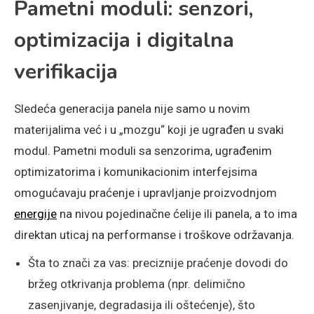
Pametni moduli: senzori,
optimizacija i digitalna
verifikacija
Sledeća generacija panela nije samo u novim
materijalima već i u „mozgu“ koji je ugrađen u svaki
modul. Pametni moduli sa senzorima, ugrađenim
optimizatorima i komunikacionim interfejsima
omogućavaju praćenje i upravljanje proizvodnjom
energije
na nivou pojedinačne ćelije ili panela, a to ima
direktan uticaj na performanse i troškove održavanja.
Šta to znači za vas: preciznije praćenje dovodi do
bržeg otkrivanja problema (npr. delimično
zasenjivanje, degradasija ili oštećenje), što