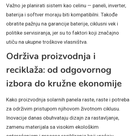
Važno je planirati sistem kao celinu — paneli, inverter,
baterija i softver moraju biti kompatibilni. Takođe
obratite pažnju na garancije baterije, ciklusni vek i
politike servisiranja, jer su to faktori koji značajno
utiču na ukupne troškove vlasništva.
Održiva proizvodnja i
reciklaža: od odgovornog
izbora do kružne ekonomije
Kako proizvodnja solarnih panela raste, raste i potreba
za održivim pristupom njihovom životnom ciklusu.
Inovacije danas obuhvataju dizajn za rastavljanje,
zamenu materijala sa visokim ekološkim