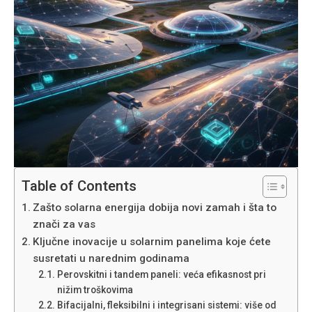
Table of Contents
Zašto solarna energija dobija novi zamah i šta to
znači za vas
Ključne inovacije u solarnim panelima koje ćete
susretati u narednim godinama
Perovskitni i tandem paneli: veća efikasnost pri
nižim troškovima
Bifacijalni, fleksibilni i integrisani sistemi: više od