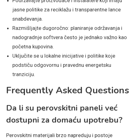
Podržavajte proizvođače i instalatere koji imaju
jasne politike za reciklažu i transparentne lance
snabdevanja.
Razmišljajte dugoročno: planiranje održavanja i
nadogradnje softvera često je jednako važno kao
početna kupovina.
Uključite se u lokalne inicijative i politike koje
podstiču odgovornu i pravednu energetsku
tranziciju.
Frequently Asked Questions
Da li su perovskitni paneli već
dostupni za domaću upotrebu?
Perovskitni materijali brzo napreduju i postoje