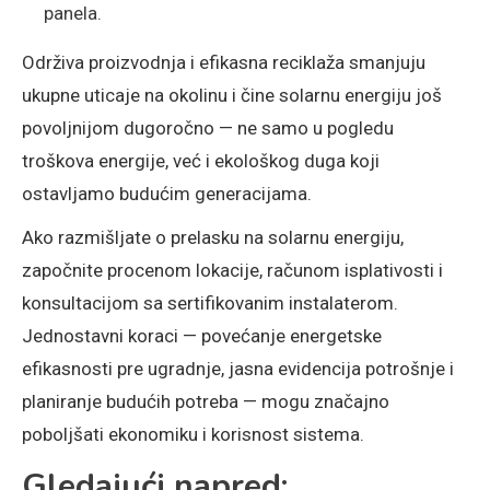
panela.
Održiva proizvodnja i efikasna reciklaža smanjuju
ukupne uticaje na okolinu i čine solarnu energiju još
povoljnijom dugoročno — ne samo u pogledu
troškova energije, već i ekološkog duga koji
ostavljamo budućim generacijama.
Ako razmišljate o prelasku na solarnu energiju,
započnite procenom lokacije, računom isplativosti i
konsultacijom sa sertifikovanim instalaterom.
Jednostavni koraci — povećanje energetske
efikasnosti pre ugradnje, jasna evidencija potrošnje i
planiranje budućih potreba — mogu značajno
poboljšati ekonomiku i korisnost sistema.
Gledajući napred: