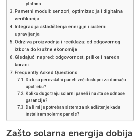
plafona
Pametni moduli: senzori, optimizacija i digitalna
verifikacija
Integracija skladištenja energije i sistemi
upravljanja
Održiva proizvodnja i reciklaža: od odgovornog
izbora do kružne ekonomije
Gledajući napred: odgovornost, prilike i naredni
koraci
Frequently Asked Questions
Da li su perovskitni paneli već dostupni za domaću
upotrebu?
Koliko dugo traju solarni paneli i na šta se odnose
garancije?
Da li mi je potreban sistem za skladištenje kada
instaliram solarne panele?
Zašto solarna energija dobija