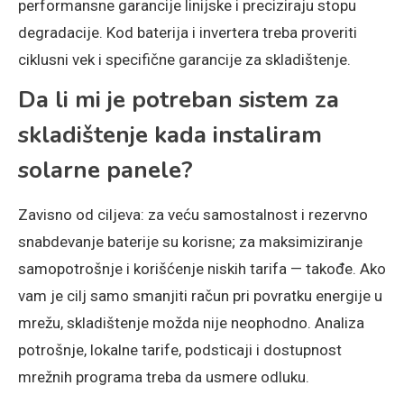
performansne garancije linijske i preciziraju stopu
degradacije. Kod baterija i invertera treba proveriti
ciklusni vek i specifične garancije za skladištenje.
Da li mi je potreban sistem za
skladištenje kada instaliram
solarne panele?
Zavisno od ciljeva: za veću samostalnost i rezervno
snabdevanje baterije su korisne; za maksimiziranje
samopotrošnje i korišćenje niskih tarifa — takođe. Ako
vam je cilj samo smanjiti račun pri povratku energije u
mrežu, skladištenje možda nije neophodno. Analiza
potrošnje, lokalne tarife, podsticaji i dostupnost
mrežnih programa treba da usmere odluku.