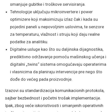
smanjuje gubitke i troškove servisiranja.
Tehnologije uključuju mikroinvertere i power
optimizere koji maksimizuju izlaz čak i kada su
pojedini paneli u nepovoljnim uslovima, te senzore
za temperaturu, vlažnost i struju koji daju realne
podatke za analitiku.
Digitalne usluge kao što su daljinska dijagnostika,
prediktivno održavanje pomoću mašinskog učenja i
digitalni „twins“ sistema omogućavaju operaterima
i vlasnicima da planiraju intervencije pre nego što
dođe do većeg pada proizvodnje.
Izazovi su standardizacija komunikacionih protokola,
sajber bezbednost i početni trošak implementacije.
Ipak, zbog veće iskoristivosti i smanjenih operativnih