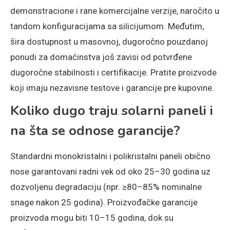
demonstracione i rane komercijalne verzije, naročito u
tandom konfiguracijama sa silicijumom. Međutim,
šira dostupnost u masovnoj, dugoročno pouzdanoj
ponudi za domaćinstva još zavisi od potvrđene
dugoročne stabilnosti i certifikacije. Pratite proizvode
koji imaju nezavisne testove i garancije pre kupovine.
Koliko dugo traju solarni paneli i
na šta se odnose garancije?
Standardni monokristalni i polikristalni paneli obično
nose garantovani radni vek od oko 25–30 godina uz
dozvoljenu degradaciju (npr. ≥80–85% nominalne
snage nakon 25 godina). Proizvođačke garancije
proizvoda mogu biti 10–15 godina, dok su