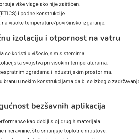
rbuje više vlage ako nije zaštićen.
ETICS) i podne konstrukcije.
t na visoke temperature/površinsko izgaranje.
u izolaciju i otpornost na vatru
a se koristi u višeslojnim sistemima.
izolacijska svojstva pri visokim temperaturama.
išespratnim zgradama i industrijskim prostorima.
u branu u nekim konstrukcijama da bi se izbeglo zadržavanj
gućnost bezšavnih aplikacija
performanse kao deblji sloj drugih materijala.
e i neravnine, što smanjuje toplotne mostove.