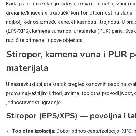
Kada planirate izolaciju zidova, krova ili temelja, izbor m
grejanje/ključenje, akustički komfor, otpornost na vlagu 
najbolji odnos između cene, efikasnosti i trajnosti. U prak
(EPS/XPS), kamena vuna i poliuretanska (PUR) pena. Svaki
različite primene i tipove objekata.
Stiropor, kamena vuna i PUR p
materijala
U nastavku dobijate kratak pregled osnovnih osobina svak
prema najvažnijim kriterijumima: toplotna provodljivost,
jednostavnost ugradnje.
Stiropor (EPS/XPS) — povoljna i la
Toplotna izolacija:
Dobar odnos cena/izolacija; XPS im