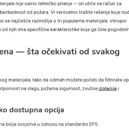
aterijala nije samo tehničko pitanje — on utiče na račun za
i bezbednost od požara. Vi verovatno tražite rešenje koje nud
si se najčešće razmišlja o tri popularna materijala: stiropor
 od njih ima specifične karakteristike koje ga čine pogodni
ena — šta očekivati od svakog
og materijala, tako da odmah možete početi da filtrirate op
 otpornost na vlagu, požarna sigurnost, zvučna
izolacija
i
ko dostupna opcija
a bolja svojstva u odnosu na standardni EPS.