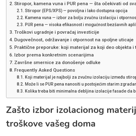
Stiropor, kamena vuna i PUR pena — šta očekivati od sv
Stiropor (EPS/XPS) — povoljna i lako dostupna opcija
Kamena vuna — izbor za bolju zvučnu izolaciju i otpornos
PUR pena — visoka efikasnost i mogućnost bezšavnih apli
Troškovi ugradnje i povraćaj investicije
Dugovečnost, održavanje i otpornost na spoljne uticaje
Praktične preporuke: koji materijal za koji deo objekta i 
Izbor prema konkretnim scenarijima
Završne smernice za donošenje odluke
Frequently Asked Questions
Koji materijal je najbolji za zvučnu izolaciju između sti
Može li se PUR pena nanositi u postojećim starim zgrad
Kolika treba biti minimalna debljina izolacije fasade da bi
Zašto izbor izolacionog materi
troškove vašeg doma