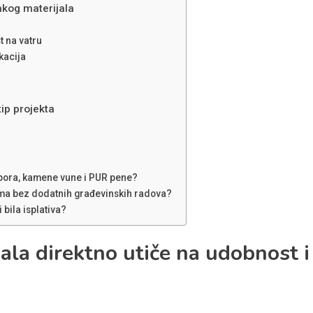
akog materijala
t na vatru
kacija
tip projekta
ropora, kamene vune i PUR pene?
ama bez dodatnih građevinskih radova?
 bila isplativa?
jala direktno utiče na udobnost i