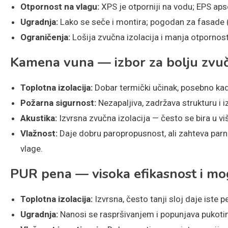
Otpornost na vlagu:
XPS je otporniji na vodu; EPS apso
Ugradnja:
Lako se seče i montira; pogodan za fasade (
Ograničenja:
Lošija zvučna izolacija i manja otpornos
Kamena vuna — izbor za bolju zvučn
Toplotna izolacija:
Dobar termički učinak, posebno kad
Požarna sigurnost:
Nezapaljiva, zadržava strukturu i 
Akustika:
Izvrsna zvučna izolacija — često se bira u v
Vlažnost:
Daje dobru paropropusnost, ali zahteva parn
vlage.
PUR pena — visoka efikasnost i mo
Toplotna izolacija:
Izvrsna, često tanji sloj daje iste 
Ugradnja:
Nanosi se raspršivanjem i popunjava pukotin