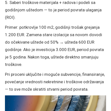
5. Saberi troškove materijala + radova i podeli sa
godišnjom uštedom — to je period povrata ulaganja
(ROI).
Primer: potkrovlje 100 m2, godišnji trošak grejanja
1.200 EUR. Zamena stare izolacije sa novom dovodi
do očekivane uštede od 50% → ušteda 600 EUR
godišnje. Ako je investicija 3.000 EUR, period povrata
je 5 godina. Nakon toga, uštede direktno smanjuju
troškove.
Pri proceni uključite i moguće subvencije, finansiranje,
povećanje vrednosti nekretnine i troškove održavanja
— to sve može skratiti stvarni period povrata.