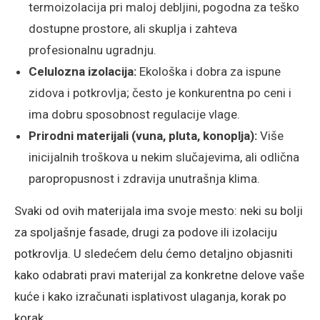
termoizolacija pri maloj debljini, pogodna za teško
dostupne prostore, ali skuplja i zahteva
profesionalnu ugradnju.
Celulozna izolacija:
Ekološka i dobra za ispune
zidova i potkrovlja; često je konkurentna po ceni i
ima dobru sposobnost regulacije vlage.
Prirodni materijali (vuna, pluta, konoplja):
Više
inicijalnih troškova u nekim slučajevima, ali odlična
paropropusnost i zdravija unutrašnja klima.
Svaki od ovih materijala ima svoje mesto: neki su bolji
za spoljašnje fasade, drugi za podove ili izolaciju
potkrovlja. U sledećem delu ćemo detaljno objasniti
kako odabrati pravi materijal za konkretne delove vaše
kuće i kako izračunati isplativost ulaganja, korak po
korak.