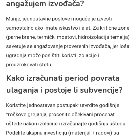
angažujem izvođača?
Manje, jednostavne poslove moguće je izvesti
samostalno ako imate iskustvo i alat. Za kritične zone
(parne brane, termički mostovi, hidroizolacija temelja)
savetuje se angažovanje proverenih izvođača, jer loša
ugradnja može poništiti koristi izolacije i
prouzrokovati štetu.
Kako izračunati period povrata
ulaganja i postoje li subvencije?
Koristite jednostavan postupak: utvrdite godišnje
troškove grejanja, procenite očekivani procenat
uštede nakon izolacije i izračunajte godišnju uštedu.
Podelite ukupnu investiciju (materijal + radovi) sa