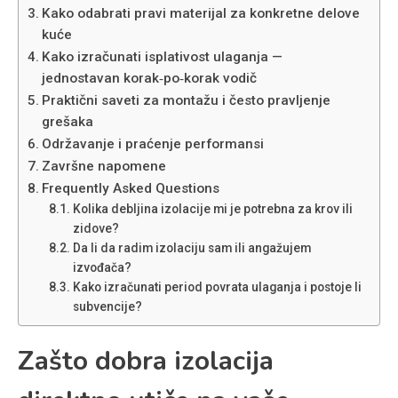
Kako odabrati pravi materijal za konkretne delove
kuće
Kako izračunati isplativost ulaganja —
jednostavan korak‑po‑korak vodič
Praktični saveti za montažu i često pravljenje
grešaka
Održavanje i praćenje performansi
Završne napomene
Frequently Asked Questions
Kolika debljina izolacije mi je potrebna za krov ili
zidove?
Da li da radim izolaciju sam ili angažujem
izvođača?
Kako izračunati period povrata ulaganja i postoje li
subvencije?
Zašto dobra izolacija