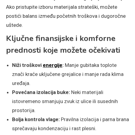
Ako pristupite izboru materijala strateški, možete
postići balans između početnih troškova i dugoročne
uštede.
Ključne finansijske i komforne
prednosti koje možete očekivati
Niži troškovi
energije
:
Manje gubitaka toplote
znači kraće uključene grejalice i manje rada klima
uređaja.
Povećana izolacija buke:
Neki materijali
istovremeno smanjuju zvuk iz ulice ili susednih
prostorija.
Bolja kontrola vlage:
Pravilna izolacija i parna brana
sprečavaju kondenzaciju i rast plesni.