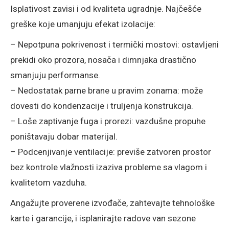
Isplativost zavisi i od kvaliteta ugradnje. Najčešće
greške koje umanjuju efekat izolacije:
– Nepotpuna pokrivenost i termički mostovi: ostavljeni
prekidi oko prozora, nosača i dimnjaka drastično
smanjuju performanse.
– Nedostatak parne brane u pravim zonama: može
dovesti do kondenzacije i truljenja konstrukcija.
– Loše zaptivanje fuga i prorezi: vazdušne propuhe
poništavaju dobar materijal.
– Podcenjivanje ventilacije: previše zatvoren prostor
bez kontrole vlažnosti izaziva probleme sa vlagom i
kvalitetom vazduha.
Angažujte proverene izvođače, zahtevajte tehnološke
karte i garancije, i isplanirajte radove van sezone