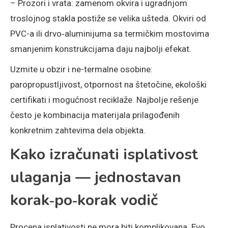
– Prozori i vrata: zamenom okvira i ugradnjom
troslojnog stakla postiže se velika ušteda. Okviri od
PVC-a ili drvo‑aluminijuma sa termičkim mostovima
smanjenim konstrukcijama daju najbolji efekat.
Uzmite u obzir i ne-termalne osobine:
paropropustljivost, otpornost na štetočine, ekološki
certifikati i mogućnost reciklaže. Najbolje rešenje
često je kombinacija materijala prilagođenih
konkretnim zahtevima dela objekta.
Kako izračunati isplativost
ulaganja — jednostavan
korak‑po‑korak vodič
Procena isplativosti ne mora biti komplikovana. Evo