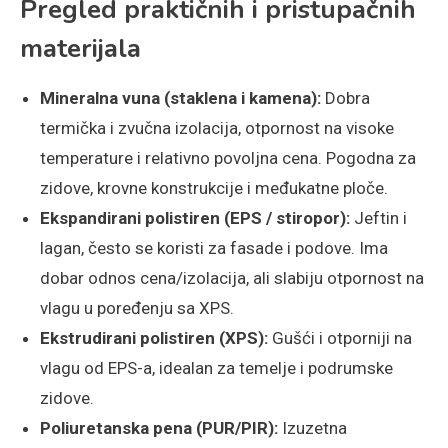
Pregled praktičnih i pristupačnih
materijala
Mineralna vuna (staklena i kamena):
Dobra
termička i zvučna izolacija, otpornost na visoke
temperature i relativno povoljna cena. Pogodna za
zidove, krovne konstrukcije i međukatne ploče.
Ekspandirani polistiren (EPS / stiropor):
Jeftin i
lagan, često se koristi za fasade i podove. Ima
dobar odnos cena/izolacija, ali slabiju otpornost na
vlagu u poređenju sa XPS.
Ekstrudirani polistiren (XPS):
Gušći i otporniji na
vlagu od EPS-a, idealan za temelje i podrumske
zidove.
Poliuretanska pena (PUR/PIR):
Izuzetna