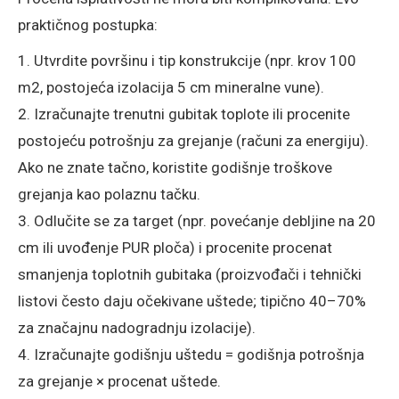
praktičnog postupka:
1. Utvrdite površinu i tip konstrukcije (npr. krov 100
m2, postojeća izolacija 5 cm mineralne vune).
2. Izračunajte trenutni gubitak toplote ili procenite
postojeću potrošnju za grejanje (računi za energiju).
Ako ne znate tačno, koristite godišnje troškove
grejanja kao polaznu tačku.
3. Odlučite se za target (npr. povećanje debljine na 20
cm ili uvođenje PUR ploča) i procenite procenat
smanjenja toplotnih gubitaka (proizvođači i tehnički
listovi često daju očekivane uštede; tipično 40–70%
za značajnu nadogradnju izolacije).
4. Izračunajte godišnju uštedu = godišnja potrošnja
za grejanje × procenat uštede.