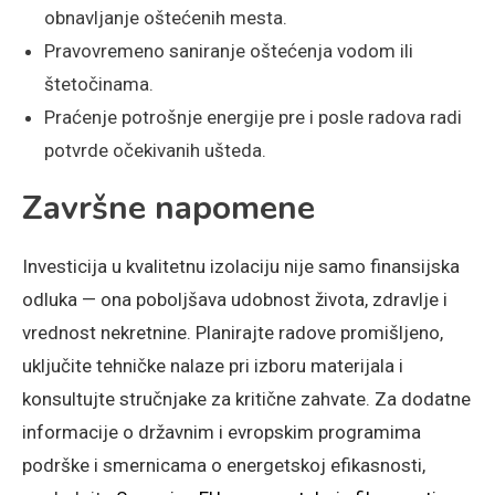
obnavljanje oštećenih mesta.
Pravovremeno saniranje oštećenja vodom ili
štetočinama.
Praćenje potrošnje energije pre i posle radova radi
potvrde očekivanih ušteda.
Završne napomene
Investicija u kvalitetnu izolaciju nije samo finansijska
odluka — ona poboljšava udobnost života, zdravlje i
vrednost nekretnine. Planirajte radove promišljeno,
uključite tehničke nalaze pri izboru materijala i
konsultujte stručnjake za kritične zahvate. Za dodatne
informacije o državnim i evropskim programima
podrške i smernicama o energetskoj efikasnosti,