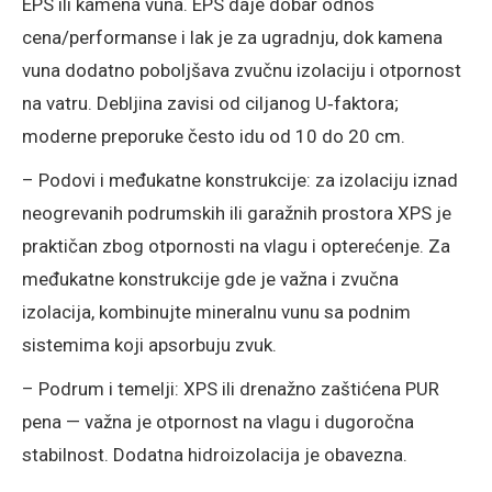
EPS ili kamena vuna. EPS daje dobar odnos
cena/performanse i lak je za ugradnju, dok kamena
vuna dodatno poboljšava zvučnu izolaciju i otpornost
na vatru. Debljina zavisi od ciljanog U‑faktora;
moderne preporuke često idu od 10 do 20 cm.
– Podovi i međukatne konstrukcije: za izolaciju iznad
neogrevanih podrumskih ili garažnih prostora XPS je
praktičan zbog otpornosti na vlagu i opterećenje. Za
međukatne konstrukcije gde je važna i zvučna
izolacija, kombinujte mineralnu vunu sa podnim
sistemima koji apsorbuju zvuk.
– Podrum i temelji: XPS ili drenažno zaštićena PUR
pena — važna je otpornost na vlagu i dugoročna
stabilnost. Dodatna hidroizolacija je obavezna.