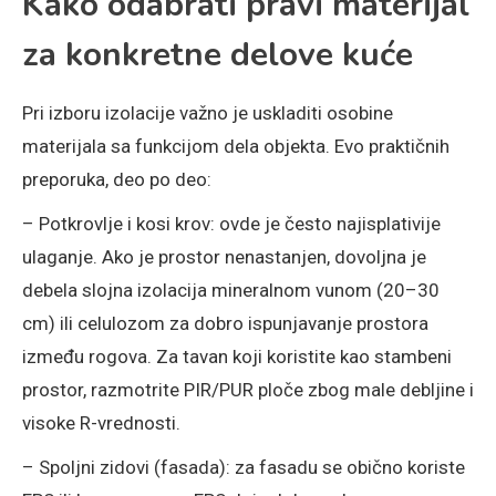
Kako odabrati pravi materijal
za konkretne delove kuće
Pri izboru izolacije važno je uskladiti osobine
materijala sa funkcijom dela objekta. Evo praktičnih
preporuka, deo po deo:
– Potkrovlje i kosi krov: ovde je često najisplativije
ulaganje. Ako je prostor nenastanjen, dovoljna je
debela slojna izolacija mineralnom vunom (20–30
cm) ili celulozom za dobro ispunjavanje prostora
između rogova. Za tavan koji koristite kao stambeni
prostor, razmotrite PIR/PUR ploče zbog male debljine i
visoke R-vrednosti.
– Spoljni zidovi (fasada): za fasadu se obično koriste