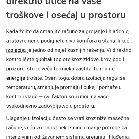
direktno utiče na vaše
troškove i osećaj u prostoru
Kada želite da smanjite račune za grejanje i hlađenje,
a istovremeno podignete nivo komfora u stanu ili kući,
izolacija
je jedno od najefikasnijih rešenja. Vi direktno
kontrolišete gubitak toplote kroz zidove, krov, pod i
prozore: što je veća termička zaštita, to manje
energije
trošite. Osim toga, dobra izolacija reguliše
temperaturu, smanjuje promaju i buke, i pomaže u
kontroli vlage — svi faktori koji utiču na vaše
svakodnevno zadovoljstvo u prostoru.
Ulaganje u izolaciju često se vrati kroz niže mesečne
račune, veću vrednost nekretnine i manje potrebe za
intenzivnim održavanjem sistema grejanja i hlađenja.