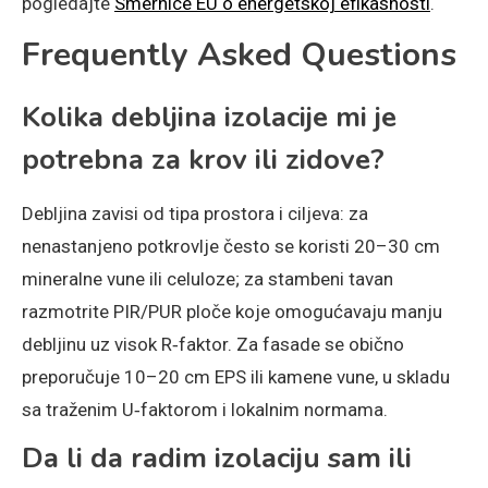
pogledajte
Smernice EU o energetskoj efikasnosti
.
Frequently Asked Questions
Kolika debljina izolacije mi je
potrebna za krov ili zidove?
Debljina zavisi od tipa prostora i ciljeva: za
nenastanjeno potkrovlje često se koristi 20–30 cm
mineralne vune ili celuloze; za stambeni tavan
razmotrite PIR/PUR ploče koje omogućavaju manju
debljinu uz visok R‑faktor. Za fasade se obično
preporučuje 10–20 cm EPS ili kamene vune, u skladu
sa traženim U‑faktorom i lokalnim normama.
Da li da radim izolaciju sam ili