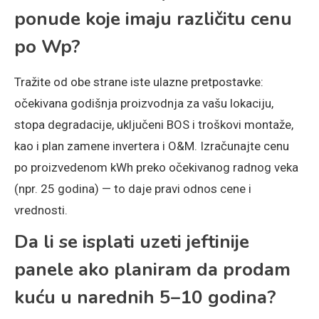
ponude koje imaju različitu cenu
po Wp?
Tražite od obe strane iste ulazne pretpostavke:
očekivana godišnja proizvodnja za vašu lokaciju,
stopa degradacije, uključeni BOS i troškovi montaže,
kao i plan zamene invertera i O&M. Izračunajte cenu
po proizvedenom kWh preko očekivanog radnog veka
(npr. 25 godina) — to daje pravi odnos cene i
vrednosti.
Da li se isplati uzeti jeftinije
panele ako planiram da prodam
kuću u narednih 5–10 godina?