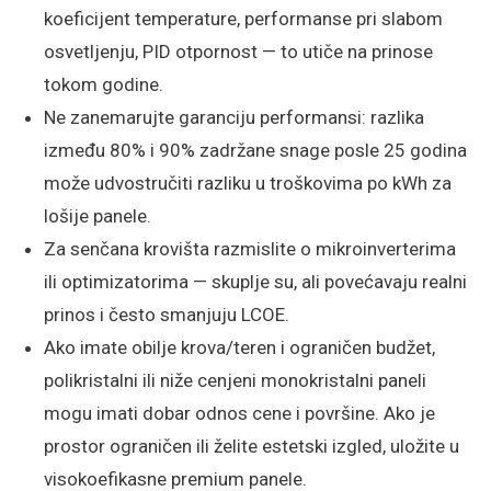
koeficijent temperature, performanse pri slabom
osvetljenju, PID otpornost — to utiče na prinose
tokom godine.
Ne zanemarujte garanciju performansi: razlika
između 80% i 90% zadržane snage posle 25 godina
može udvostručiti razliku u troškovima po kWh za
lošije panele.
Za senčana krovišta razmislite o mikroinverterima
ili optimizatorima — skuplje su, ali povećavaju realni
prinos i često smanjuju LCOE.
Ako imate obilje krova/teren i ograničen budžet,
polikristalni ili niže cenjeni monokristalni paneli
mogu imati dobar odnos cene i površine. Ako je
prostor ograničen ili želite estetski izgled, uložite u
visokoefikasne premium panele.