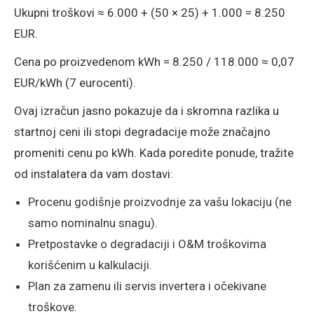
Ukupni troškovi ≈ 6.000 + (50 × 25) + 1.000 = 8.250
EUR.
Cena po proizvedenom kWh = 8.250 / 118.000 ≈ 0,07
EUR/kWh (7 eurocenti).
Ovaj izračun jasno pokazuje da i skromna razlika u
startnoj ceni ili stopi degradacije može značajno
promeniti cenu po kWh. Kada poredite ponude, tražite
od instalatera da vam dostavi:
Procenu godišnje proizvodnje za vašu lokaciju (ne
samo nominalnu snagu).
Pretpostavke o degradaciji i O&M troškovima
korišćenim u kalkulaciji.
Plan za zamenu ili servis invertera i očekivane
troškove.