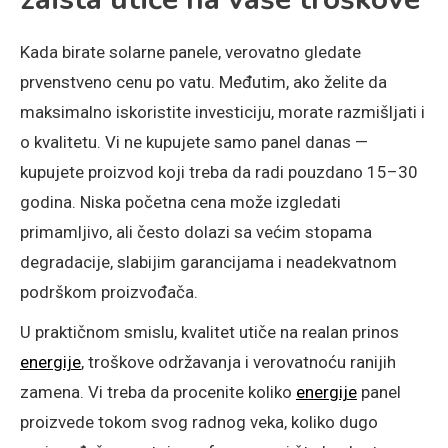
Kada birate solarne panele, verovatno gledate
prvenstveno cenu po vatu. Međutim, ako želite da
maksimalno iskoristite investiciju, morate razmišljati i
o kvalitetu. Vi ne kupujete samo panel danas —
kupujete proizvod koji treba da radi pouzdano 15–30
godina. Niska početna cena može izgledati
primamljivo, ali često dolazi sa većim stopama
degradacije, slabijim garancijama i neadekvatnom
podrškom proizvođača.
U praktičnom smislu, kvalitet utiče na realan prinos
energije
, troškove održavanja i verovatnoću ranijih
zamena. Vi treba da procenite koliko
energije
panel
proizvede tokom svog radnog veka, koliko dugo