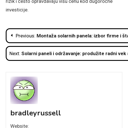
rizik i često opravdavaju višu cenu kod dugoročne
investicije.
Post
Previous:
Montaža solarnih panela: izbor firme i št
navigation
Next:
Solarni paneli i održavanje: produžite radni vek
bradleyrussell
Website: