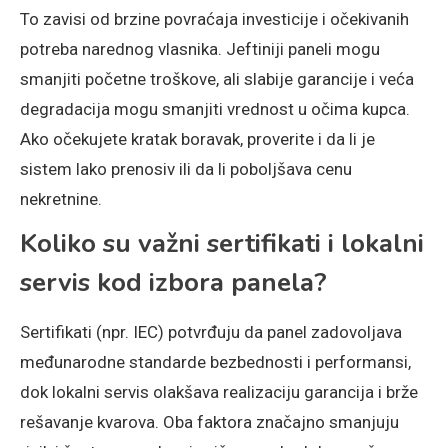
To zavisi od brzine povraćaja investicije i očekivanih
potreba narednog vlasnika. Jeftiniji paneli mogu
smanjiti početne troškove, ali slabije garancije i veća
degradacija mogu smanjiti vrednost u očima kupca.
Ako očekujete kratak boravak, proverite i da li je
sistem lako prenosiv ili da li poboljšava cenu
nekretnine.
Koliko su važni sertifikati i lokalni
servis kod izbora panela?
Sertifikati (npr. IEC) potvrđuju da panel zadovoljava
međunarodne standarde bezbednosti i performansi,
dok lokalni servis olakšava realizaciju garancija i brže
rešavanje kvarova. Oba faktora značajno smanjuju