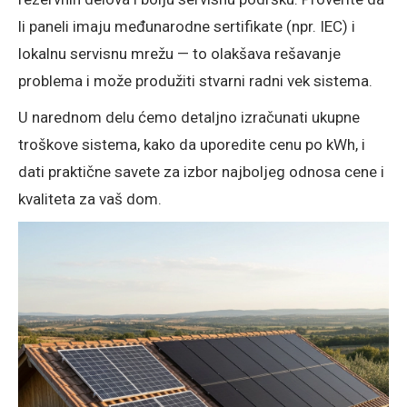
li paneli imaju međunarodne sertifikate (npr. IEC) i
lokalnu servisnu mrežu — to olakšava rešavanje
problema i može produžiti stvarni radni vek sistema.
U narednom delu ćemo detaljno izračunati ukupne
troškove sistema, kako da uporedite cenu po kWh, i
dati praktične savete za izbor najboljeg odnosa cene i
kvaliteta za vaš dom.