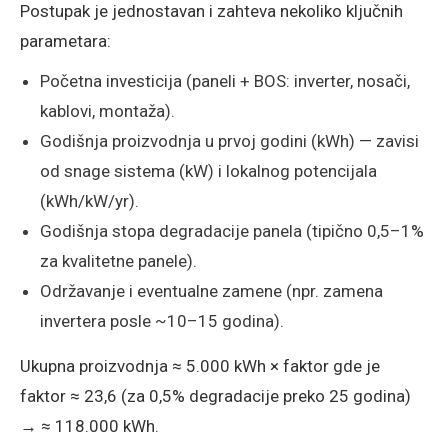
Postupak je jednostavan i zahteva nekoliko ključnih
parametara:
Početna investicija (paneli + BOS: inverter, nosači,
kablovi, montaža).
Godišnja proizvodnja u prvoj godini (kWh) — zavisi
od snage sistema (kW) i lokalnog potencijala
(kWh/kW/yr).
Godišnja stopa degradacije panela (tipično 0,5–1%
za kvalitetne panele).
Održavanje i eventualne zamene (npr. zamena
invertera posle ~10–15 godina).
Ukupna proizvodnja ≈ 5.000 kWh × faktor gde je
faktor ≈ 23,6 (za 0,5% degradacije preko 25 godina)
→ ≈ 118.000 kWh.