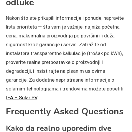
odluke
Nakon što ste prikupili informacije i ponudе, napravite
listu prioriteta — šta vam je važnije: najniža početna
cena, maksimalna proizvodnja po površini ili duža
sigurnost kroz garancije i servis. Zatražite od
instalatera transparentne kalkulacije (trošak po kWh),
proverite realne pretpostavke o proizvodnji i
degradaciji, i insistirajte na pisanim uslovima
garancije. Za dodatne nepristrasne informacije o
solarnim tehnologijama i trendovima možete posetiti
IEA – Solar PV
.
Frequently Asked Questions
Kako da realno uporedim dve