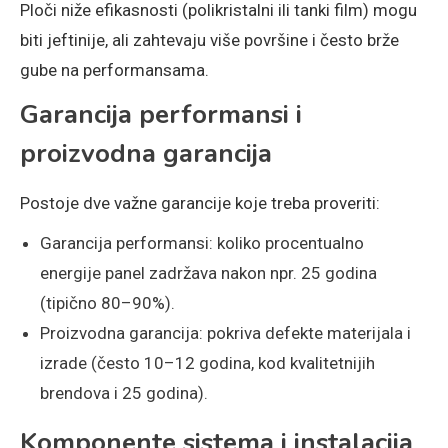
Ploči niže efikasnosti (polikristalni ili tanki film) mogu
biti jeftinije, ali zahtevaju više površine i često brže
gube na performansama.
Garancija performansi i
proizvodna garancija
Postoje dve važne garancije koje treba proveriti:
Garancija performansi: koliko procentualno
energije panel zadržava nakon npr. 25 godina
(tipično 80–90%).
Proizvodna garancija: pokriva defekte materijala i
izrade (često 10–12 godina, kod kvalitetnijih
brendova i 25 godina).
Komponente sistema i instalacija