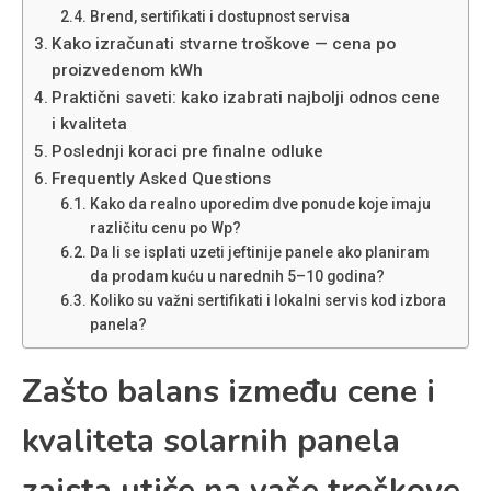
Brend, sertifikati i dostupnost servisa
Kako izračunati stvarne troškove — cena po
proizvedenom kWh
Praktični saveti: kako izabrati najbolji odnos cene
i kvaliteta
Poslednji koraci pre finalne odluke
Frequently Asked Questions
Kako da realno uporedim dve ponude koje imaju
različitu cenu po Wp?
Da li se isplati uzeti jeftinije panele ako planiram
da prodam kuću u narednih 5–10 godina?
Koliko su važni sertifikati i lokalni servis kod izbora
panela?
Zašto balans između cene i
kvaliteta solarnih panela
zaista utiče na vaše troškove