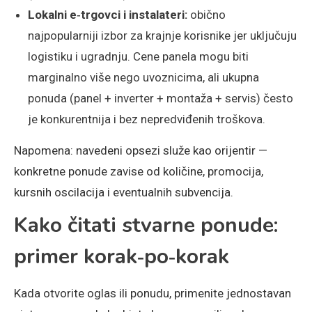
Lokalni e‑trgovci i instalateri:
obično
najpopularniji izbor za krajnje korisnike jer uključuju
logistiku i ugradnju. Cene panela mogu biti
marginalno više nego uvoznicima, ali ukupna
ponuda (panel + inverter + montaža + servis) često
je konkurentnija i bez nepredviđenih troškova.
Napomena: navedeni opsezi služe kao orijentir —
konkretne ponude zavise od količine, promocija,
kursnih oscilacija i eventualnih subvencija.
Kako čitati stvarne ponude:
primer korak‑po‑korak
Kada otvorite oglas ili ponudu, primenite jednostavan