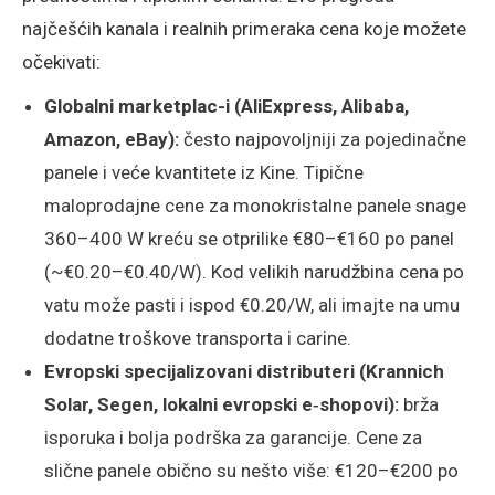
najčešćih kanala i realnih primeraka cena koje možete
očekivati:
Globalni marketplac-i (AliExpress, Alibaba,
Amazon, eBay):
često najpovoljniji za pojedinačne
panele i veće kvantitete iz Kine. Tipične
maloprodajne cene za monokristalne panele snage
360–400 W kreću se otprilike €80–€160 po panel
(~€0.20–€0.40/W). Kod velikih narudžbina cena po
vatu može pasti i ispod €0.20/W, ali imajte na umu
dodatne troškove transporta i carine.
Evropski specijalizovani distributeri (Krannich
Solar, Segen, lokalni evropski e‑shopovi):
brža
isporuka i bolja podrška za garancije. Cene za
slične panele obično su nešto više: €120–€200 po