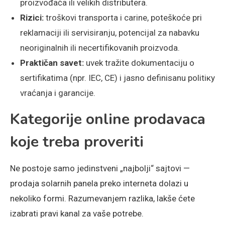
proizvođača ili velikih distributera.
Rizici:
troškovi transporta i carine, poteškoće pri
reklamaciji ili servisiranju, potencijal za nabavku
neoriginalnih ili necertifikovanih proizvoda.
Praktičan savet:
uvek tražite dokumentaciju o
sertifikatima (npr. IEC, CE) i jasno definisanu politiку
vraćanja i garancije.
Kategorije online prodavaca
koje treba proveriti
Ne postoje samo jedinstveni „najbolji“ sajtovi —
prodaja solarnih panela preko interneta dolazi u
nekoliko formi. Razumevanjem razlika, lakše ćete
izabrati pravi kanal za vaše potrebe.