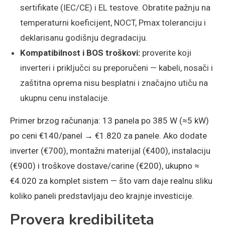
sertifikate (IEC/CE) i EL testove. Obratite pažnju na
temperaturni koeficijent, NOCT, Pmax toleranciju i
deklarisanu godišnju degradaciju.
Kompatibilnost i BOS troškovi:
proverite koji
inverteri i priključci su preporučeni — kabeli, nosači i
zaštitna oprema nisu besplatni i značajno utiču na
ukupnu cenu instalacije.
Primer brzog računanja: 13 panela po 385 W (≈5 kW)
po ceni €140/panel → €1.820 za panele. Ako dodate
inverter (€700), montažni materijal (€400), instalaciju
(€900) i troškove dostave/carine (€200), ukupno ≈
€4.020 za komplet sistem — što vam daje realnu sliku
koliko paneli predstavljaju deo krajnje investicije.
Provera kredibiliteta