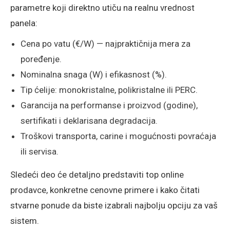
parametre koji direktno utiču na realnu vrednost
panela:
Cena po vatu (€/W) — najpraktičnija mera za
poređenje.
Nominalna snaga (W) i efikasnost (%).
Tip ćelije: monokristalne, polikristalne ili PERC.
Garancija na performanse i proizvod (godine),
sertifikati i deklarisana degradacija.
Troškovi transporta, carine i mogućnosti povraćaja
ili servisa.
Sledeći deo će detaljno predstaviti top online
prodavce, konkretne cenovne primere i kako čitati
stvarne ponude da biste izabrali najbolju opciju za vaš
sistem.