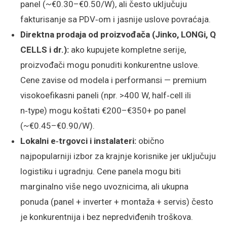
panel (~€0.30–€0.50/W), ali često uključuju
fakturisanje sa PDV‑om i jasnije uslove povraćaja.
Direktna prodaja od proizvođača (Jinko, LONGi, Q
CELLS i dr.):
ako kupujete kompletne serije,
proizvođači mogu ponuditi konkurentne uslove.
Cene zavise od modela i performansi — premium
visokoefikasni paneli (npr. >400 W, half‑cell ili
n‑type) mogu koštati €200–€350+ po panel
(~€0.45–€0.90/W).
Lokalni e‑trgovci i instalateri:
obično
najpopularniji izbor za krajnje korisnike jer uključuju
logistiku i ugradnju. Cene panela mogu biti
marginalno više nego uvoznicima, ali ukupna
ponuda (panel + inverter + montaža + servis) često
je konkurentnija i bez nepredviđenih troškova.