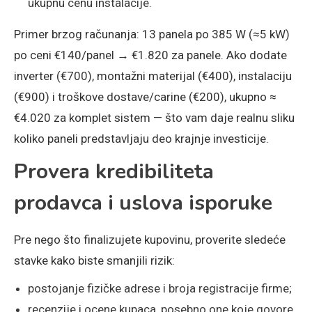
ukupnu cenu instalacije.
Primer brzog računanja: 13 panela po 385 W (≈5 kW)
po ceni €140/panel → €1.820 za panele. Ako dodate
inverter (€700), montažni materijal (€400), instalaciju
(€900) i troškove dostave/carine (€200), ukupno ≈
€4.020 za komplet sistem — što vam daje realnu sliku
koliko paneli predstavljaju deo krajnje investicije.
Provera kredibiliteta
prodavca i uslova isporuke
Pre nego što finalizujete kupovinu, proverite sledeće
stavke kako biste smanjili rizik:
postojanje fizičke adrese i broja registracije firme;
recenzije i ocene kupaca, posebno one koje govore