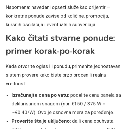
Napomena: navedeni opsezi služe kao orijentir —
konkretne ponude zavise od količine, promocija,
kursnih oscilacija i eventualnih subvencija.
Kako čitati stvarne ponude:
primer korak‑po‑korak
Kada otvorite oglas ili ponudu, primenite jednostavan
sistem provere kako biste brzo procenili realnu
vrednost:
Izračunajte cena po vatu:
podelite cenu panela sa
deklarisanom snagom (npr. €150 / 375 W =
~€0.40/W). Ovo je osnovna mera za poređenje.
Proverite šta je uključeno:
da li cena obuhvata