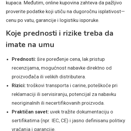
kupaca. Međutim, online kupovina zahteva da pažljivo
proverite podatke koji utiču na dugoročnu isplativost—
cenu po vatu, garancije i logistiku isporuke.
Koje prednosti i rizike treba da
imate na umu
Prednosti:
šire poređenje cena, lak pristup
recenzijama, mogućnost nabavke direktno od
proizvođača ili velikih distributera.
Rizici:
troškovi transporta i carine, poteškoće pri
reklamaciji ili servisiranju, potencijal za nabavku
neoriginalnih ili necertifikovanih proizvoda.
Praktičan savet:
uvek tražite dokumentaciju o
sertifikatima (npr. IEC, CE) i jasno definisanu politiку
vraćanja i garancije.