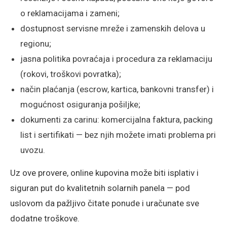
o reklamacijama i zameni;
dostupnost servisne mreže i zamenskih delova u
regionu;
jasna politika povraćaja i procedura za reklamaciju
(rokovi, troškovi povratka);
način plaćanja (escrow, kartica, bankovni transfer) i
mogućnost osiguranja pošiljke;
dokumenti za carinu: komercijalna faktura, packing
list i sertifikati — bez njih možete imati problema pri
uvozu.
Uz ove provere, online kupovina može biti isplativ i
siguran put do kvalitetnih solarnih panela — pod
uslovom da pažljivo čitate ponude i uračunate sve
dodatne troškove.