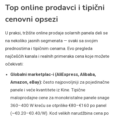
Top online prodavci i tipični
cenovni opsezi
U praksi, tržište online prodaje solarnih panela deli se
na nekoliko jasnih segmenata — svaki sa svojim
prednostima i tipičnim cenama. Evo pregleda
najčešćih kanala i realnih primeraka cena koje možete
očekivati:
Globalni marketplac-i (AliExpress, Alibaba,
Amazon, eBay):
često najpovoljniji za pojedinačne
panele i veće kvantitete iz Kine. Tipične
maloprodajne cene za monokristalne panele snage
360–400 W kreću se otprilike €80–€160 po panel
(~€0.20–€0.40/W). Kod velikih narudžbina cena po