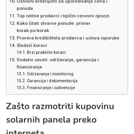
Osnovni kriterijumi za upoređivanje cena i
ponuda
Top online prodavci i tipični cenovni opsezi
Kako čitati stvarne ponude: primer
korak‑po‑korak
Provera kredibiliteta prodavca i uslova isporuke
Sledeći koraci
Brzi praktični koraci
Dodatni saveti: održavanje, garancija i
finansiranje
Održavanje i monitoring
Garancija i dokumentacija
Finansiranje i subvencije
Zašto razmotriti kupovinu
solarnih panela preko
interneta