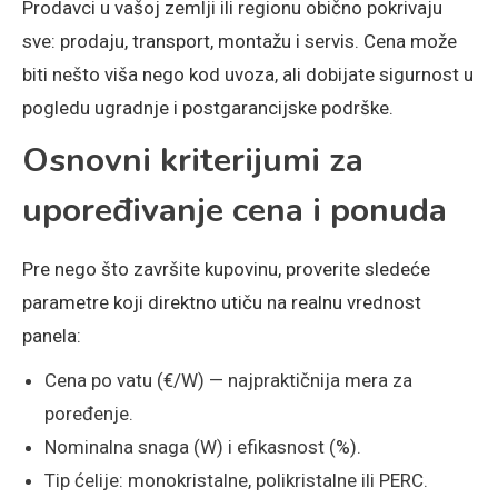
Prodavci u vašoj zemlji ili regionu obično pokrivaju
sve: prodaju, transport, montažu i servis. Cena može
biti nešto viša nego kod uvoza, ali dobijate sigurnost u
pogledu ugradnje i postgarancijske podrške.
Osnovni kriterijumi za
upoređivanje cena i ponuda
Pre nego što završite kupovinu, proverite sledeće
parametre koji direktno utiču na realnu vrednost
panela:
Cena po vatu (€/W) — najpraktičnija mera za
poređenje.
Nominalna snaga (W) i efikasnost (%).
Tip ćelije: monokristalne, polikristalne ili PERC.