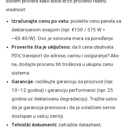
sistem provere kako biste brzo procenili realnu
vrednost:
Izračunajte cenu po vatu:
podelite cenu panela sa
deklarisanom snagom (npr. €150 / 375 W =
~€0.40/W). Ovo je osnovna mera za poređenje.
Proverite šta je uključeno:
da li cena obuhvata
PDV, transport do adrese, carinu i osiguranje? Ako
ne, dodajte procenu tih troškova u ukupnu cenu
sistema.
Garancije:
razlikujte garanciju za proizvod (npr.
10–12 godina) i garanciju performansi (npr. 25
godina uz deklarisanu degradaciju). Tražite uslov
da je garancija prenosiva i da je ovlašćeni servis
dostupan u vašoj zemlji.
Tehnički dokumenti:
zatražite datasheet,