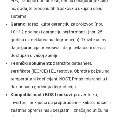
PDV, transport do adrese, carinu i osiguranje? Ako
ne, dodajte procenu tih troškova u ukupnu cenu
sistema.
Garancije:
razlikujte garanciju za proizvod (npr.
10–12 godina) i garanciju performansi (npr. 25
godina uz deklarisanu degradaciju). Tražite uslov
da je garancija prenosiva i da je ovlašćeni servis
dostupan u vašoj zemlji.
Tehnički dokumenti:
zatražite datasheet,
sertifikate (IEC/CE) i EL testove. Obratite pažnju na
temperaturni koeficijent, NOCT, Pmax toleranciju i
deklarisanu godišnju degradaciju.
Kompatibilnost i BOS troškovi:
proverite koji
inverteri i priključci su preporučeni — kabeli, nosači i
zaštitna oprema nisu besplatni i značajno utiču na