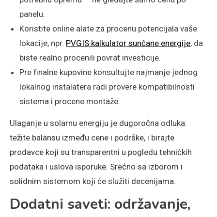
panelu.
Koristite online alate za procenu potencijala vaše
lokacije, npr.
PVGIS kalkulator sunčane energije
, da
biste realno procenili povrat investicije.
Pre finalne kupovine konsultujte najmanje jednog
lokalnog instalatera radi provere kompatibilnosti
sistema i procene montaže.
Ulaganje u solarnu energiju je dugoročna odluka:
težite balansu između cene i podrške, i birajte
prodavce koji su transparentni u pogledu tehničkih
podataka i uslova isporuke. Srećno sa izborom i
solidnim sistemom koji će služiti decenijama.
Dodatni saveti: održavanje,