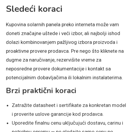
Sledeći koraci
Kupovina solarnih panela preko interneta može vam
doneti značajne uštede i veći izbor, ali najbolji ishod
dolazi kombinovanjem pažljivog izbora proizvoda i
proaktivne provere prodavca. Pre nego što kliknete na
dugme za naručivanje, rezervišite vreme za
neposredne provere dokumentacije i kontakt sa
potencijalnim dobavljačima ili lokalnim instalaterima.
Brzi praktični koraci
Zatražite datasheet i sertifikate za konkretan model
i proverite uslove garancije kod prodavca.
Uporedite finalnu cenu uključujući dostavu, carinu i
potrebnu opremu — ne gledajte samo cenu po