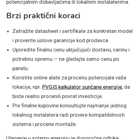
potencijalnim dobavljačima ili lokalnim instalaterima.
Brzi praktični koraci
Zatražite datasheet i sertifikate za konkretan model
i proverite uslove garancije kod prodavca.
Uporedite finalnu cenu uključujući dostavu, carinu i
potrebnu opremu — ne gledajte samo cenu po
panelu.
Koristite online alate za procenu potencijala vaše
lokacije, npr.
PVGIS kalkulator sunčane
energije
, da
biste realno procenili povrat investicije.
Pre finalne kupovine konsultujte najmanje jednog
lokalnog instalatera radi provere kompatibilnosti
sistema i procene montaže.
Ulaganje u solarnu energiju je dugoročna odluka: