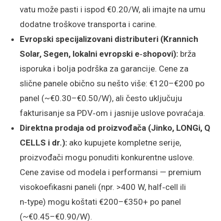
vatu može pasti i ispod €0.20/W, ali imajte na umu
dodatne troškove transporta i carine.
Evropski specijalizovani distributeri (Krannich
Solar, Segen, lokalni evropski e‑shopovi):
brža
isporuka i bolja podrška za garancije. Cene za
slične panele obično su nešto više: €120–€200 po
panel (~€0.30–€0.50/W), ali često uključuju
fakturisanje sa PDV‑om i jasnije uslove povraćaja.
Direktna prodaja od proizvođača (Jinko, LONGi, Q
CELLS i dr.):
ako kupujete kompletne serije,
proizvođači mogu ponuditi konkurentne uslove.
Cene zavise od modela i performansi — premium
visokoefikasni paneli (npr. >400 W, half‑cell ili
n‑type) mogu koštati €200–€350+ po panel
(~€0.45–€0.90/W).