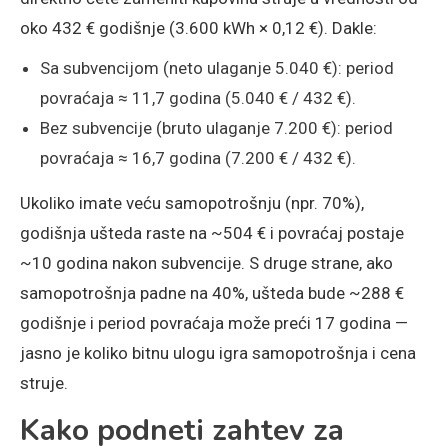
oko 432 € godišnje (3.600 kWh × 0,12 €). Dakle:
Sa subvencijom (neto ulaganje 5.040 €): period
povraćaja ≈ 11,7 godina (5.040 € / 432 €).
Bez subvencije (bruto ulaganje 7.200 €): period
povraćaja ≈ 16,7 godina (7.200 € / 432 €).
Ukoliko imate veću samopotrošnju (npr. 70%),
godišnja ušteda raste na ~504 € i povraćaj postaje
~10 godina nakon subvencije. S druge strane, ako
samopotrošnja padne na 40%, ušteda bude ~288 €
godišnje i period povraćaja može preći 17 godina —
jasno je koliko bitnu ulogu igra samopotrošnja i cena
struje.
Kako podneti zahtev za