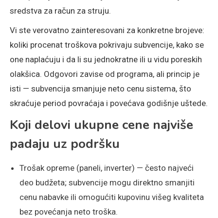
sredstva za račun za struju.
Vi ste verovatno zainteresovani za konkretne brojeve:
koliki procenat troškova pokrivaju subvencije, kako se
one naplaćuju i da li su jednokratne ili u vidu poreskih
olakšica. Odgovori zavise od programa, ali princip je
isti — subvencija smanjuje neto cenu sistema, što
skraćuje period povraćaja i povećava godišnje uštede.
Koji delovi ukupne cene najviše
padaju uz podršku
Trošak opreme (paneli, inverter) — često najveći
deo budžeta; subvencije mogu direktno smanjiti
cenu nabavke ili omogućiti kupovinu višeg kvaliteta
bez povećanja neto troška.