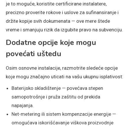
je to moguće, koristite certificirane instalatere,
precizno proverite rokove i uslove za sufinansiranje i
držite kopije svih dokumenata — ove mere štede
vreme i smanjuju rizik da izgubite pravo na subvenciju.
Dodatne opcije koje mogu
povećati uštedu
Osim osnovne instalacije, razmotrite sledeće opcije
koje mogu značajno uticati na vašu ukupnu isplativost:
Baterijsko skladištenje — povećava stepen
samopotrošnje i pruža zaštitu od prekida
napajanja.
Net-metering ili sistem kompenzacije energije —
omogućava iskorišćavanje viškova proizvodnje