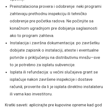
Preinstalaciona provera i odobrenje: neki programi
zahtevaju prethodnu inspekciju ili tehničko
odobrenje pre početka radova. Ne počinjite sa
konačnom ugradnjom pre dobijanja saglasnosti
ako to program zahteva.
Instalacija i završna dokumentacija: po završetku
dobijate zapisnik o instalaciji, ateste i eventualne
potvrde o priključenju na distributivnu mrežu—sve
to je potrebno za isplatu subvencije.
Isplata ili refundacija: u većini slučajeva grant se
isplaćuje nakon završene inspekcije i dostave
računâ; proverite da li je isplata direktno instalateru
ili vama kao investitoru.
Kratki saveti: aplicirajte pre kupovine opreme kad god