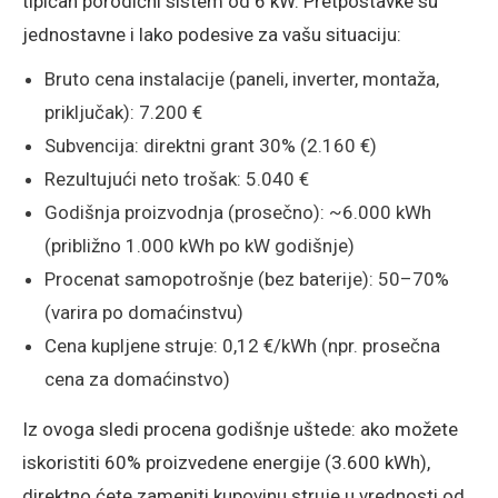
tipičan porodični sistem od 6 kW. Pretpostavke su
jednostavne i lako podesive za vašu situaciju:
Bruto cena instalacije (paneli, inverter, montaža,
priključak): 7.200 €
Subvencija: direktni grant 30% (2.160 €)
Rezultujući neto trošak: 5.040 €
Godišnja proizvodnja (prosečno): ~6.000 kWh
(približno 1.000 kWh po kW godišnje)
Procenat samopotrošnje (bez baterije): 50–70%
(varira po domaćinstvu)
Cena kupljene struje: 0,12 €/kWh (npr. prosečna
cena za domaćinstvo)
Iz ovoga sledi procena godišnje uštede: ako možete
iskoristiti 60% proizvedene energije (3.600 kWh),
direktno ćete zameniti kupovinu struje u vrednosti od