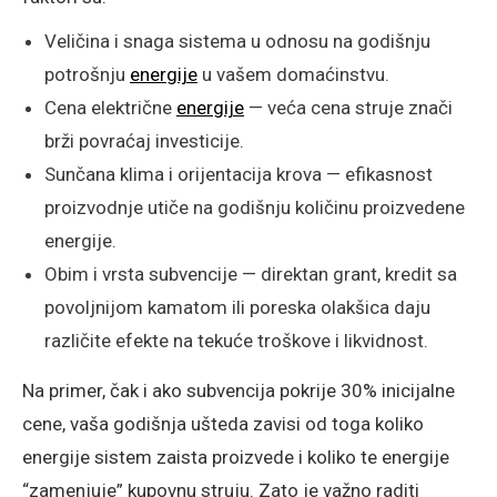
Veličina i snaga sistema u odnosu na godišnju
potrošnju
energije
u vašem domaćinstvu.
Cena električne
energije
— veća cena struje znači
brži povraćaj investicije.
Sunčana klima i orijentacija krova — efikasnost
proizvodnje utiče na godišnju količinu proizvedene
energije.
Obim i vrsta subvencije — direktan grant, kredit sa
povoljnijom kamatom ili poreska olakšica daju
različite efekte na tekuće troškove i likvidnost.
Na primer, čak i ako subvencija pokrije 30% inicijalne
cene, vaša godišnja ušteda zavisi od toga koliko
energije sistem zaista proizvede i koliko te energije
“zamenjuje” kupovnu struju. Zato je važno raditi