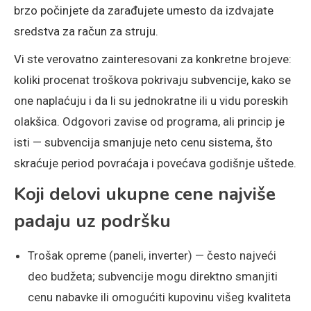
brzo počinjete da zarađujete umesto da izdvajate
sredstva za račun za struju.
Vi ste verovatno zainteresovani za konkretne brojeve:
koliki procenat troškova pokrivaju subvencije, kako se
one naplaćuju i da li su jednokratne ili u vidu poreskih
olakšica. Odgovori zavise od programa, ali princip je
isti — subvencija smanjuje neto cenu sistema, što
skraćuje period povraćaja i povećava godišnje uštede.
Koji delovi ukupne cene najviše
padaju uz podršku
Trošak opreme (paneli, inverter) — često najveći
deo budžeta; subvencije mogu direktno smanjiti
cenu nabavke ili omogućiti kupovinu višeg kvaliteta