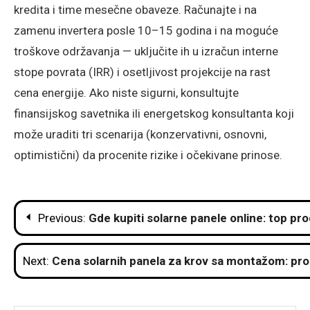
kredita i time mesečne obaveze. Računajte i na
zamenu invertera posle 10–15 godina i na moguće
troškove održavanja — uključite ih u izračun interne
stope povrata (IRR) i osetljivost projekcije na rast
cena energije. Ako niste sigurni, konsultujte
finansijskog savetnika ili energetskog konsultanta koji
može uraditi tri scenarija (konzervativni, osnovni,
optimistični) da procenite rizike i očekivane prinose.
Post
Previous:
Gde kupiti solarne panele online: top pro
navigation
Next:
Cena solarnih panela za krov sa montažom: pr