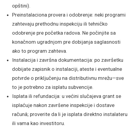
opštini).
Preinstalaciona provera i odobrenje: neki programi
zahtevaju prethodnu inspekciju ili tehničko
odobrenje pre početka radova. Ne počinjite sa
konačnom ugradnjom pre dobijanja saglasnosti
ako to program zahteva.
Instalacija i završna dokumentacija: po završetku
dobijate zapisnik o instalaciji, ateste i eventualne
potvrde o priključenju na distributivnu mrežu—sve
to je potrebno za isplatu subvencije.
Isplata ili refundacija: u većini slučajeva grant se
isplaćuje nakon završene inspekcije i dostave
računâ; proverite da li je isplata direktno instalateru
ili vama kao investitoru.