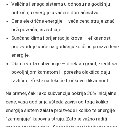
Veličina i snaga sistema u odnosu na godišnju
potrošnju energije u vašem domaćinstvu.
Cena električne energije — veća cena struje znači
brži povraćaj investicije.
Sunčana klima i orijentacija krova — efikasnost
proizvodnje utiče na godišnju količinu proizvedene
energije.
Obim i vrsta subvencije — direktan grant, kredit sa
povoljnijom kamatom ili poreska olakšica daju
različite efekte na tekuće troškove i likvidnost.
Na primer, čak i ako subvencija pokrije 30% inicijalne
cene, vaša godišnja ušteda zavisi od toga koliko
energije sistem zaista proizvede i koliko te energije
“zamenjuje” kupovnu struju. Zato je važno raditi