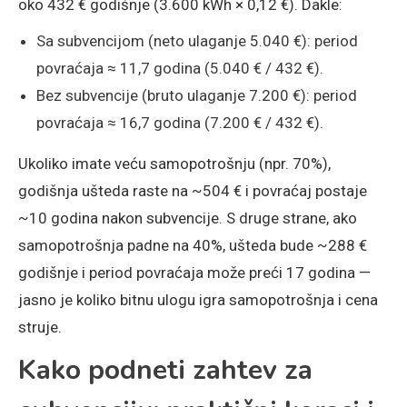
oko 432 € godišnje (3.600 kWh × 0,12 €). Dakle:
Sa subvencijom (neto ulaganje 5.040 €): period
povraćaja ≈ 11,7 godina (5.040 € / 432 €).
Bez subvencije (bruto ulaganje 7.200 €): period
povraćaja ≈ 16,7 godina (7.200 € / 432 €).
Ukoliko imate veću samopotrošnju (npr. 70%),
godišnja ušteda raste na ~504 € i povraćaj postaje
~10 godina nakon subvencije. S druge strane, ako
samopotrošnja padne na 40%, ušteda bude ~288 €
godišnje i period povraćaja može preći 17 godina —
jasno je koliko bitnu ulogu igra samopotrošnja i cena
struje.
Kako podneti zahtev za