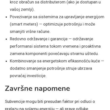
kroz obračun sa distributerom (ako je dostupan u
vašoj zemlji).
Povezivanje sa sistemima za upravljanje energijom
(smart meters) — optimizuje potrošnju i može
smanjiti vršne račune.
Redovno održavanje i garancije — održavanje
performansi sistema tokom vremena i proaktivna
zamena komponenti povećavaju stvarnu uštedu.
Kombinovanje sa energetskom efikasnošću kuće —
dodatno smanjenje potrošnje struje ubrzava
povraćaj investicije.
Završne napomene
Subvencije mogu biti presudan faktor pri odluci o
prelazu na solarnu energiju — ali prave odluke