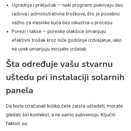
Ugradnja i priključak — neki programi pokrivaju deo
radova i administrativne troškove, što je posebno
važno za vlasnike kuća bez iskustva u procesu.
Porezi i takse — poreske olakšice smanjuju
efektivni trošak kroz niže godišnje izdvajanje, iako
ne uvek umanjuju inicijalni izdatak.
Šta određuje vašu stvarnu
uštedu pri instalaciji solarnih
panela
Da biste izračunali koliko ćete zaista uštedeti, morate
gledati širi kontekst, a ne samo subvenciju. Ključni
faktori su: