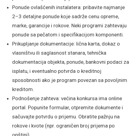
Ponude ovlašćenih instalatera: pribavite najmanje
2–3 detaljne ponude koje sadrže cenu opreme,
marke, garancije i rokove. Neki programi zahtevaju
ponude sa pečatom i specifikacijom komponenti.
Prikupljanje dokumentacije: lična karta, dokaz o
vlasništvu ili saglasnost stanara, tehnička
dokumentacija objekta, ponude, bankovni podaci za
isplatu, i eventualno potvrda o kreditnoj
sposobnosti ako je program povezan sa povoljnim
kreditom.
Podnošenje zahteva: većina konkursa ima online
portal. Popunite formular, otpremite dokumente i
sačuvajte potvrdu o prijemu. Obratite pažnju na
rokove i kvote (npr. ograničen broj prijema po
opštini).