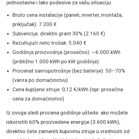
jednostavne i lako podesive za vašu situaciju:
Bruto cena instalacije (paneli, inverter, montaža,
priključak): 7.200 €
Subvencija: direktni grant 30% (2.160 €)
Rezultujući neto trošak: 5.040 €
Godišnja proizvodnja (prosečno): ~6.000 kWh
(približno 1.000 kWh po kW godišnje)
Procenat samopotrošnje (bez baterije): 50–70%
(varira po domaćinstvu)
Cena kupljene struje: 0,12 €/kWh (npr. prosečna
cena za domaćinstvo)
Iz ovoga sledi procena godišnje uštede: ako možete
iskoristiti 60% proizvedene energije (3.600 kWh),
direktno ćete zameniti kupovinu struje u vrednosti od