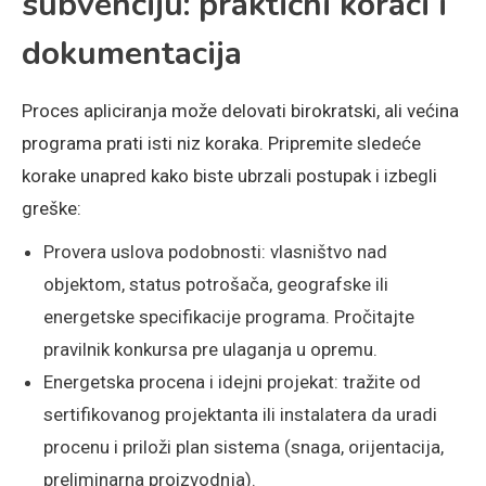
subvenciju: praktični koraci i
dokumentacija
Proces apliciranja može delovati birokratski, ali većina
programa prati isti niz koraka. Pripremite sledeće
korake unapred kako biste ubrzali postupak i izbegli
greške:
Provera uslova podobnosti: vlasništvo nad
objektom, status potrošača, geografske ili
energetske specifikacije programa. Pročitajte
pravilnik konkursa pre ulaganja u opremu.
Energetska procena i idejni projekat: tražite od
sertifikovanog projektanta ili instalatera da uradi
procenu i priloži plan sistema (snaga, orijentacija,
preliminarna proizvodnja).