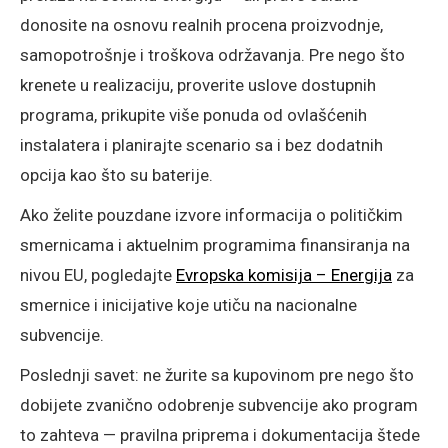
donosite na osnovu realnih procena proizvodnje,
samopotrošnje i troškova održavanja. Pre nego što
krenete u realizaciju, proverite uslove dostupnih
programa, prikupite više ponuda od ovlašćenih
instalatera i planirajte scenario sa i bez dodatnih
opcija kao što su baterije.
Ako želite pouzdane izvore informacija o političkim
smernicama i aktuelnim programima finansiranja na
nivou EU, pogledajte
Evropska komisija – Energija
za
smernice i inicijative koje utiču na nacionalne
subvencije.
Poslednji savet: ne žurite sa kupovinom pre nego što
dobijete zvanično odobrenje subvencije ako program
to zahteva — pravilna priprema i dokumentacija štede