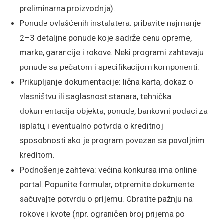
preliminarna proizvodnja).
Ponude ovlašćenih instalatera: pribavite najmanje
2–3 detaljne ponude koje sadrže cenu opreme,
marke, garancije i rokove. Neki programi zahtevaju
ponude sa pečatom i specifikacijom komponenti.
Prikupljanje dokumentacije: lična karta, dokaz o
vlasništvu ili saglasnost stanara, tehnička
dokumentacija objekta, ponude, bankovni podaci za
isplatu, i eventualno potvrda o kreditnoj
sposobnosti ako je program povezan sa povoljnim
kreditom.
Podnošenje zahteva: većina konkursa ima online
portal. Popunite formular, otpremite dokumente i
sačuvajte potvrdu o prijemu. Obratite pažnju na
rokove i kvote (npr. ograničen broj prijema po