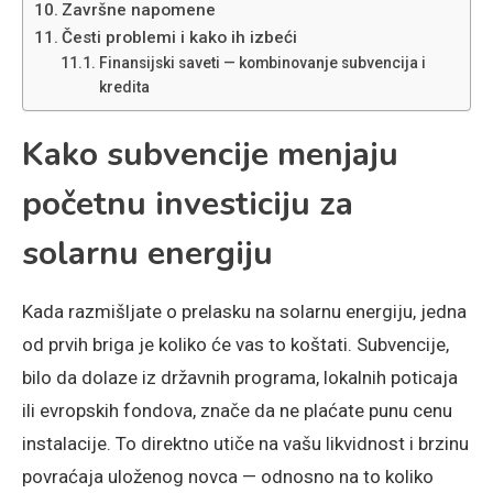
Završne napomene
Česti problemi i kako ih izbeći
Finansijski saveti — kombinovanje subvencija i
kredita
Kako subvencije menjaju
početnu investiciju za
solarnu energiju
Kada razmišljate o prelasku na solarnu energiju, jedna
od prvih briga je koliko će vas to koštati. Subvencije,
bilo da dolaze iz državnih programa, lokalnih poticaja
ili evropskih fondova, znače da ne plaćate punu cenu
instalacije. To direktno utiče na vašu likvidnost i brzinu
povraćaja uloženog novca — odnosno na to koliko