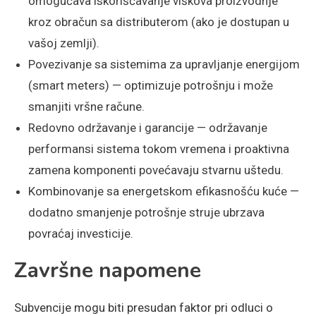
omogućava iskorišćavanje viškova proizvodnje
kroz obračun sa distributerom (ako je dostupan u
vašoj zemlji).
Povezivanje sa sistemima za upravljanje energijom
(smart meters) — optimizuje potrošnju i može
smanjiti vršne račune.
Redovno održavanje i garancije — održavanje
performansi sistema tokom vremena i proaktivna
zamena komponenti povećavaju stvarnu uštedu.
Kombinovanje sa energetskom efikasnošću kuće —
dodatno smanjenje potrošnje struje ubrzava
povraćaj investicije.
Završne napomene
Subvencije mogu biti presudan faktor pri odluci o