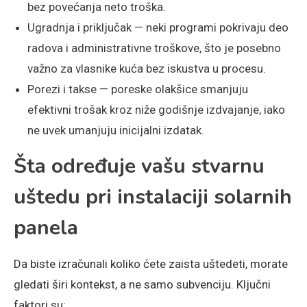
bez povećanja neto troška.
Ugradnja i priključak — neki programi pokrivaju deo
radova i administrativne troškove, što je posebno
važno za vlasnike kuća bez iskustva u procesu.
Porezi i takse — poreske olakšice smanjuju
efektivni trošak kroz niže godišnje izdvajanje, iako
ne uvek umanjuju inicijalni izdatak.
Šta određuje vašu stvarnu
uštedu pri instalaciji solarnih
panela
Da biste izračunali koliko ćete zaista uštedeti, morate
gledati širi kontekst, a ne samo subvenciju. Ključni
faktori su: