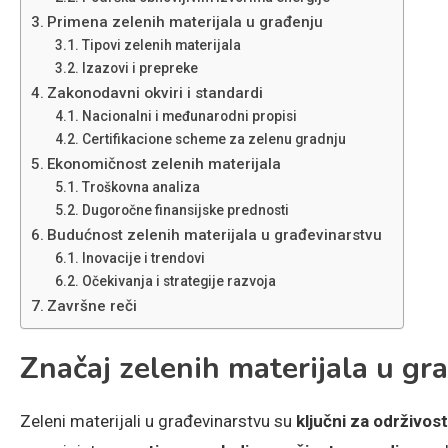
Primena zelenih materijala u građenju
Tipovi zelenih materijala
Izazovi i prepreke
Zakonodavni okviri i standardi
Nacionalni i međunarodni propisi
Certifikacione scheme za zelenu gradnju
Ekonomičnost zelenih materijala
Troškovna analiza
Dugoročne finansijske prednosti
Budućnost zelenih materijala u građevinarstvu
Inovacije i trendovi
Očekivanja i strategije razvoja
Završne reči
Značaj zelenih materijala u gr
Zeleni materijali u građevinarstvu su
ključni za održivost