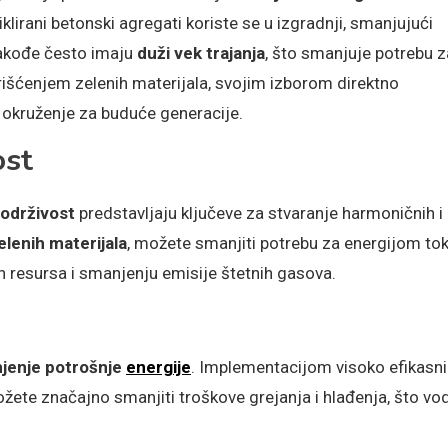
klirani betonski agregati koriste se u izgradnji, smanjujući
takođe često imaju
duži vek trajanja
, što smanjuje potrebu z
ćenjem zelenih materijala, svojim izborom direktno
e okruženje za buduće generacije.
ost
održivost
predstavljaju ključeve za stvaranje harmoničnih i
elenih materijala
, možete smanjiti potrebu za energijom t
h resursa i smanjenju emisije štetnih gasova.
jenje potrošnje
energije
. Implementacijom visoko efikasn
možete značajno smanjiti troškove grejanja i hlađenja, što vod