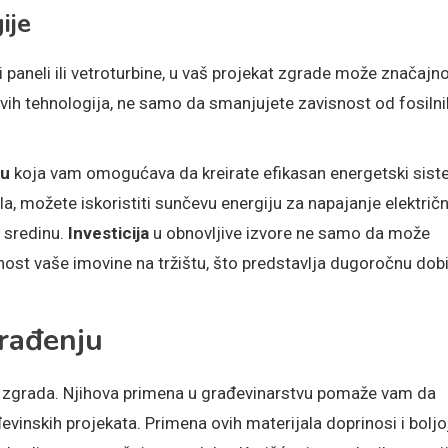
ije
ni paneli ili vetroturbine, u vaš projekat zgrade može značajn
vih tehnologija, ne samo da smanjujete zavisnost od fosilni
vu
koja vam omogućava da kreirate efikasan energetski sis
a, možete iskoristiti sunčevu energiju za napajanje električn
u sredinu.
Investicija
u obnovljive izvore ne samo da može
nost vaše imovine na tržištu, što predstavlja dugoročnu dobi
građenju
ih zgrada. Njihova primena u građevinarstvu pomaže vam da
vinskih projekata. Primena ovih materijala doprinosi i boljo