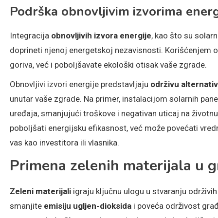
Podrška obnovljivim izvorima energ
Integracija
obnovljivih izvora energije
, kao što su solar
doprineti njenoj energetskoj nezavisnosti. Korišćenjem o
goriva, već i poboljšavate ekološki otisak vaše zgrade.
Obnovljivi izvori energije predstavljaju
održivu alternati
unutar vaše zgrade. Na primer, instalacijom solarnih panel
uređaja, smanjujući troškove i negativan uticaj na životn
poboljšati energijsku efikasnost, već može povećati vred
vas kao investitora ili vlasnika.
Primena zelenih materijala u 
Zeleni materijali
igraju ključnu ulogu u stvaranju održiv
smanjite
emisiju ugljen-dioksida
i poveća održivost građe