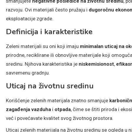
smanjujete
negativne posledice na životnu sredinu
, p
razvoju. Ovi materijali često pružaju i
dugoročnu ekono
eksploatacije zgrade.
Definicija i karakteristike
Zeleni materijali su oni koji imaju
minimalan uticaj na ok
prirodne, reciklirane ili obnovljive materijale koji omoguć
sredinu. Njihova karakteristika je
niskemisionost
,
efikas
savremenu gradnju.
Uticaj na životnu sredinu
Korišćenje zelenih materijala znatno smanjuje
karboničn
zagađenja vazduha
i
otpada
, čime se štiti priroda i ek
već i povećavate kvalitet svog životnog prostora.
Uticaj zelenih materijala na životnu sredinu se ogleda u