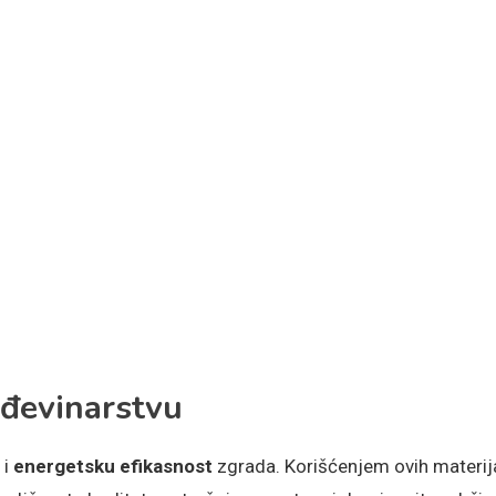
ađevinarstvu
i
energetsku efikasnost
zgrada. Korišćenjem ovih materij