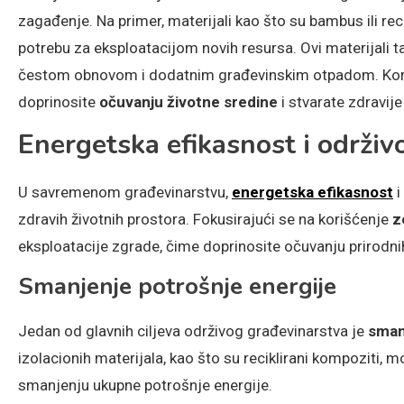
zagađenje. Na primer, materijali kao što su bambus ili reci
potrebu za eksploatacijom novih resursa. Ovi materijali 
čestom obnovom i dodatnim građevinskim otpadom. Koriš
doprinosite
očuvanju životne sredine
i stvarate zdravij
Energetska efikasnost i održiv
U savremenom građevinarstvu,
energetska efikasnost
i
zdravih životnih prostora. Fokusirajući se na korišćenje
z
eksploatacije zgrade, čime doprinosite očuvanju prirodni
Smanjenje potrošnje energije
Jedan od glavnih ciljeva održivog građevinarstva je
sman
izolacionih materijala, kao što su reciklirani kompoziti, 
smanjenju ukupne potrošnje energije.