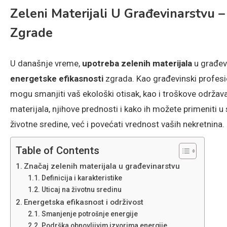
Zeleni Materijali U Građevinarstvu –
Zgrade
U današnje vreme,
upotreba zelenih materijala
u građev
energetske efikasnosti
zgrada. Kao građevinski profesion
mogu smanjiti vaš ekološki otisak, kao i troškove održavan
materijala, njihove prednosti i kako ih možete primeniti 
životne sredine, već i povećati vrednost vaših nekretnina.
Table of Contents
Značaj zelenih materijala u građevinarstvu
Definicija i karakteristike
Uticaj na životnu sredinu
Energetska efikasnost i održivost
Smanjenje potrošnje energije
Podrška obnovljivim izvorima energije