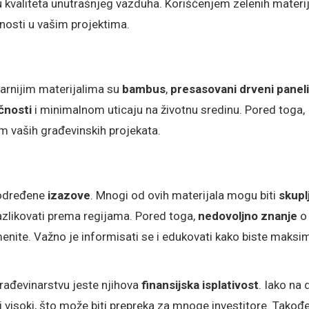
u kvaliteta unutrašnjeg vazduha. Korišćenjem zelenih materij
nosti u vašim projektima.
arnijim materijalima su
bambus
,
presasovani drveni paneli
čnosti
i minimalnom uticaju na životnu sredinu. Pored toga,
m vaših građevinskih projekata.
i određene
izazove
. Mnogi od ovih materijala mogu biti
skuplj
razlikovati prema regijama. Pored toga,
nedovoljno znanje
o
enite. Važno je informisati se i edukovati kako biste maksi
građevinarstvu jeste njihova
finansijska isplativost
. Iako na 
ti visoki, što može biti prepreka za mnoge investitore. Takođe