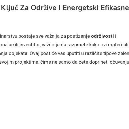
 Ključ Za Održive I Energetski Efikasne
inarstvu postaje sve važnija za postizanje
održivosti
i
alac ili investitor, važno je da razumete kako ovi materijali
ja objekata. Ovaj post će vas uputiti u različite tipove zelen
u svojim projektima, čime ne samo da ćete doprineti očuvanj