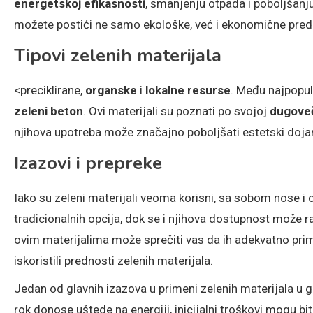
energetskoj efikasnosti
, smanjenju otpada i poboljšanj
možete postići ne samo ekološke, već i ekonomične pred
Tipovi zelenih materijala
<preciklirane,
organske
i
lokalne resurse
. Među najpopul
zeleni beton
. Ovi materijali su poznati po svojoj
dugove
njihova upotreba može značajno poboljšati estetski doja
Izazovi i prepreke
Iako su zeleni materijali veoma korisni, sa sobom nose 
tradicionalnih opcija, dok se i njihova dostupnost može 
ovim materijalima može sprečiti vas da ih adekvatno prim
iskoristili prednosti zelenih materijala.
Jedan od glavnih izazova u primeni zelenih materijala u 
rok donose uštede na energiji, inicijalni troškovi mogu bi