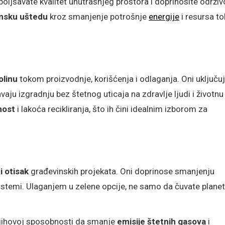
oboljšavate kvalitet unutrašnjeg prostora i doprinosite održi
msku uštedu
kroz smanjenje potrošnje
energije
i resursa t
olinu
tokom proizvodnje, korišćenja i odlaganja. Oni uključu
avaju izgradnju bez štetnog uticaja na zdravlje ljudi i životnu
nost
i lakoća recikliranja, što ih čini idealnim izborom za
i otisak
građevinskih projekata. Oni doprinose smanjenju
osistemi. Ulaganjem u zelene opcije, ne samo da čuvate planet
 njihovoj sposobnosti da smanje
emisije štetnih gasova
i