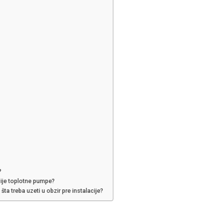
?
cije toplotne pumpe?
ta treba uzeti u obzir pre instalacije?