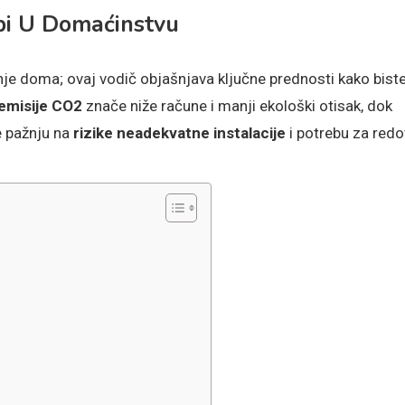
pi U Domaćinstvu
nje doma; ovaj vodič objašnjava ključne prednosti kako bist
emisije CO2
znače niže račune i manji ekološki otisak, dok
e pažnju na
rizike neadekvatne instalacije
i potrebu za red