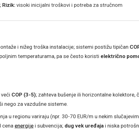
;
Rizik:
visoki inicijalni troškovi i potreba za stručnom
aže i nižeg troška instalacije; sistemi postižu tipičan
CO
spoljnim temperaturama, pa se često koristi
električno pom
i veći
COP (3-5)
; zahteva bušenje ili horizontalne kolektore, 
iši nego za vazdušne sisteme.
ja u regionu variraju (npr. 30-70 EUR/m u nekim slučajevim
od cena
energije
i subvencija;
dug vek uređaja
i niska potrošn