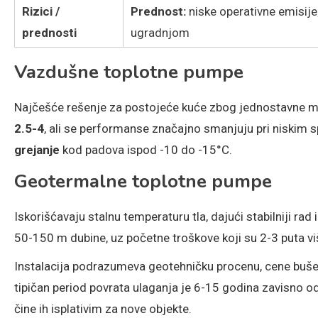
Rizici /
Prednost:
niske operativne emisije
prednosti
ugradnjom
Vazdušne toplotne pumpe
Najčešće rešenje za postojeće kuće zbog jednostavne mont
2.5-4
, ali se performanse značajno smanjuju pri niskim 
grejanje
kod padova ispod -10 do -15°C.
Geotermalne toplotne pumpe
Iskorišćavaju stalnu temperaturu tla, dajući stabilniji rad 
50-150 m dubine, uz početne troškove koji su 2-3 puta v
Instalacija podrazumeva geotehničku procenu, cene bušen
tipičan period povrata ulaganja je 6-15 godina zavisno 
čine ih isplativim za nove objekte.