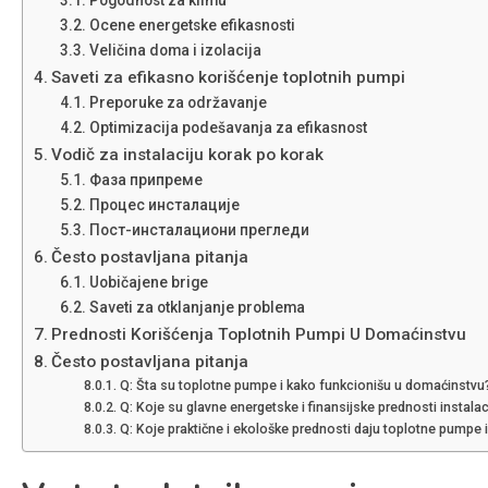
Ocene energetske efikasnosti
Veličina doma i izolacija
Saveti za efikasno korišćenje toplotnih pumpi
Preporuke za održavanje
Optimizacija podešavanja za efikasnost
Vodič za instalaciju korak po korak
Фаза припреме
Процес инсталације
Пост-инсталациони прегледи
Često postavljana pitanja
Uobičajene brige
Saveti za otklanjanje problema
Prednosti Korišćenja Toplotnih Pumpi U Domaćinstvu
Često postavljana pitanja
Q: Šta su toplotne pumpe i kako funkcionišu u domaćinstvu
Q: Koje su glavne energetske i finansijske prednosti instala
Q: Koje praktične i ekološke prednosti daju toplotne pumpe i š