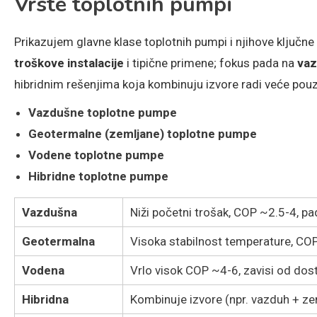
Vrste toplotnih pumpi
Prikazujem glavne klase toplotnih pumpi i njihove ključne
troškove instalacije
i tipične primene; fokus pada na
va
hibridnim rešenjima koja kombinuju izvore radi veće pouz
Vazdušne toplotne pumpe
Geotermalne (zemljane) toplotne pumpe
Vodene toplotne pumpe
Hibridne toplotne pumpe
Vazdušna
Niži početni trošak, COP ~2.5-4, pa
Geotermalna
Visoka stabilnost temperature, COP
Vodena
Vrlo visok COP ~4-6, zavisi od dost
Hibridna
Kombinuje izvore (npr. vazduh + ze