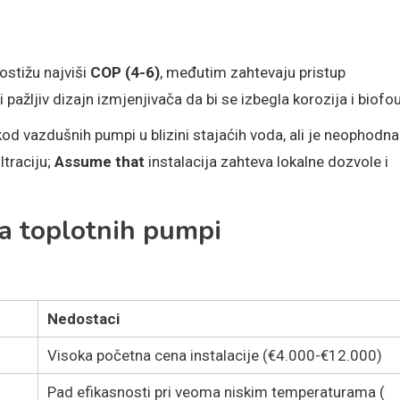
ostižu najviši
COP (4-6)
, međutim zahtevaju pristup
pažljiv dizajn izmjenjivača da bi se izbegla korozija i biofou
od vazdušnih pumpi u blizini stajaćih voda, ali je neophodna
ltraciju;
Assume that
instalacija zahteva lokalne dozvole i
ja toplotnih pumpi
Nedostaci
Visoka početna cena instalacije (€4.000-€12.000)
.
Pad efikasnosti pri veoma niskim temperaturama (