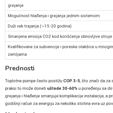
grejanje
Mogućnost hlađenja i grejanja jednim sistemom
Duži vek trajanja (~15-20 godina)
Smanjena emisija CO2 kod korišćenja obnovljive struje
Kvalifikovane za subvencije i poreske olakšice u mnogi
zemljama
Prednosti
Toplotne pumpe često postižu
COP 3-5
, što znači da za 
praksi to može doneti
uštede 30-60%
u poređenju sa dir
grejanje i hlađenje smanjuje komplikacije instalacije, 
godišnji račun za energiju za nekoliko stotina evra uz pov