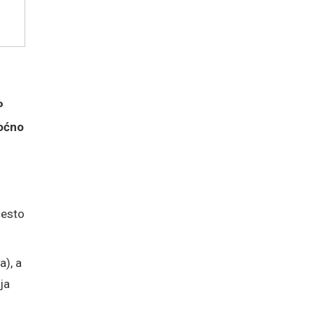
P
oćno
često
a), a
ja