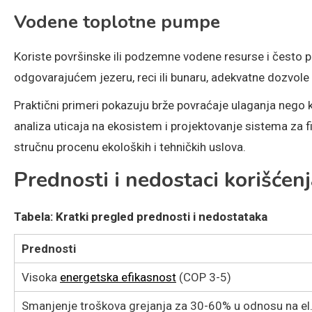
Vodene toplotne pumpe
Koriste površinske ili podzemne vodene resurse i često p
odgovarajućem jezeru, reci ili bunaru, adekvatne dozvole i 
Praktični primeri pokazuju brže povraćaje ulaganja nego k
analiza uticaja na ekosistem i projektovanje sistema za fi
stručnu procenu ekoloških i tehničkih uslova.
Prednosti i nedostaci korišćen
Tabela: Kratki pregled prednosti i nedostataka
Prednosti
Visoka
energetska efikasnost
(COP 3-5)
Smanjenje troškova grejanja za 30-60% u odnosu na el