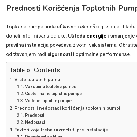
Prednosti Korišćenja Toplotnih Pum
Toplotne pumpe nude efikasno i ekološki grejanje i hlađe
doneli informisanu odluku.
Ušteda
energije
i
smanjenje 
pravilna instalacija povećava životni vek sistema. Obratit
održavanjem radi
sigurnosti
i optimalne performanse.
Table of Contents
Vrste toplotnih pumpi
Vazdušne toplotne pumpe
Geotermalne toplotne pumpe
Vodene toplotne pumpe
Prednosti i nedostaci korišćenja toplotnih pumpi
Prednosti
Nedostaci
Faktori koje treba razmotriti pre instalacije
Pogodnost za klimu