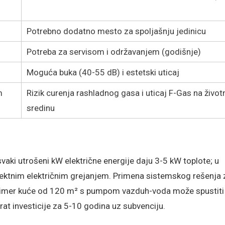
Potrebno dodatno mesto za spoljašnju jedinicu
Potreba za servisom i održavanjem (godišnje)
Moguća buka (40-55 dB) i estetski uticaj
m
Rizik curenja rashladnog gasa i uticaj F-Gas na život
sredinu
svaki utrošeni kW električne energije daju 3-5 kW toplote; u
ektnim električnim grejanjem. Primena sistemskog rešenja 
a primer kuće od 120 m² s pumpom vazduh-voda može spustiti
rat investicije za 5-10 godina uz subvenciju.