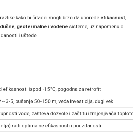
 razlike kako bi čitaoci mogli brzo da uporede
efikasnost
,
zdušne
,
geotermalne
i
vodene
sisteme, uz napomenu o
danosti i uštede.
d efikasnosti ispod -15°C, pogodna za retrofit
 ~3-5, bušenje 50-150 m, veća investicija, dugi vek
upnosti vode, zahteva dozvole i zaštitu izmjenjivača toplot
mlja) radi optimalne efikasnosti i pouzdanosti