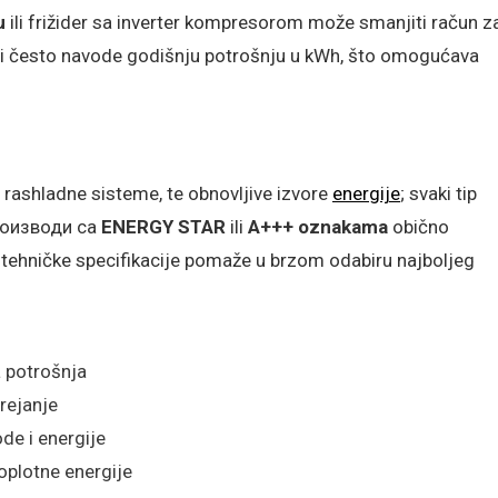
u
ili frižider sa inverter kompresorom može smanjiti račun z
či često navode godišnju potrošnju u kWh, što omogućava
 i rashladne sisteme, te obnovljive izvore
energije
; svaki tip
Производи са
ENERGY STAR
ili
A+++ oznakama
obično
 tehničke specifikacije pomaže u brzom odabiru najboljeg
 potrošnja
rejanje
de i energije
toplotne energije