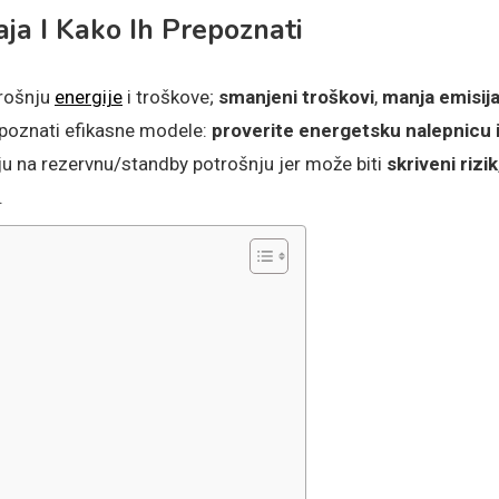
ja I Kako Ih Prepoznati
trošnju
energije
i troškove;
smanjeni troškovi
,
manja emisij
epoznati efikasne modele:
proverite energetsku nalepnicu 
nju na rezervnu/standby potrošnju jer može biti
skriveni rizik
.