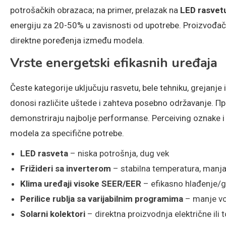
potrošačkih obrazaca; na primer, prelazak na
LED rasvet
energiju za 20-50% u zavisnosti od upotrebe. Proizvođa
direktne poređenja između modela.
Vrste energetski efikasnih uređaja
Česte kategorije uključuju rasvetu, bele tehniku, grejanje
donosi različite uštede i zahteva posebno održavanje. 
demonstriraju najbolje performanse. Perceiving oznake i
modela za specifične potrebe.
LED rasveta
– niska potrošnja, dug vek
Frižideri sa inverterom
– stabilna temperatura, manja
Klima uređaji visoke SEER/EER
– efikasno hlađenje/g
Perilice rublja sa varijabilnim programima
– manje vo
Solarni kolektori
– direktna proizvodnja električne ili 