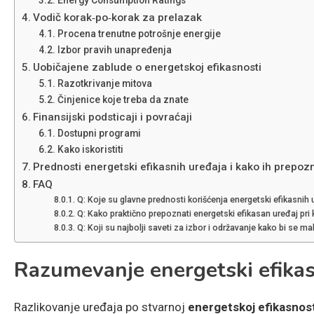
Vodič korak‑po‑korak za prelazak
Procena trenutne potrošnje energije
Izbor pravih unapređenja
Uobičajene zablude o energetskoj efikasnosti
Razotkrivanje mitova
Činjenice koje treba da znate
Finansijski podsticaji i povraćaji
Dostupni programi
Kako iskoristiti
Prednosti energetski efikasnih uređaja i kako ih prepozn
FAQ
Q: Koje su glavne prednosti korišćenja energetski efikasnih 
Q: Kako praktično prepoznati energetski efikasan uređaj pri 
Q: Koji su najbolji saveti za izbor i održavanje kako bi se m
Razumevanje energetski efikas
Razlikovanje uređaja po stvarnoj
energetskoj efikasnost