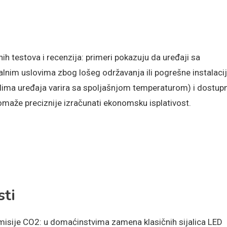
ih testova i recenzija: primeri pokazuju da uređaji sa
im uslovima zbog lošeg održavanja ili pogrešne instalacij
 klima uređaja varira sa spoljašnjom temperaturom) i dostup
pomaže preciznije izračunati ekonomsku isplativost.
sti
emisije CO2: u domaćinstvima zamena klasičnih sijalica LED