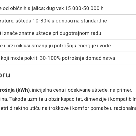
od običnih sijalica; dug vek 15.000-50.000 h
erature, ušteda 10-30% u odnosu na standardne
ti znače znatne uštede pri dugotrajnom radu
 i brzi ciklusi smanjuju potrošnju energije i vode
je koji može pokriti 30-100% potrošnje domaćinstva
oru
rošnja (kWh)
, inicijalna cena i očekivane uštede; na primer,
ina. Takođe uzmite u obzir kapacitet, dimenzije i kompatibil
ri direktno utiču na troškove i komfor pomaže u racionaln