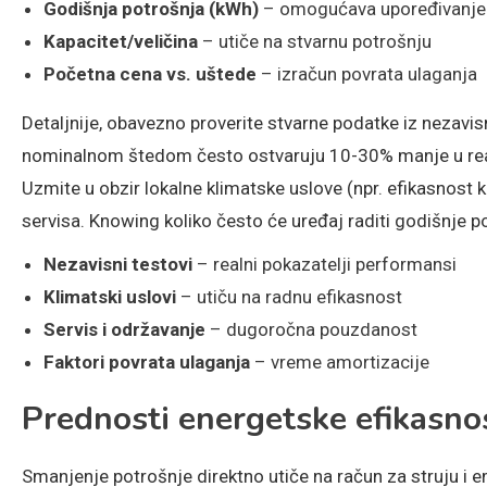
Godišnja potrošnja (kWh)
– omogućava upoređivanje
Kapacitet/veličina
– utiče na stvarnu potrošnju
Početna cena vs. uštede
– izračun povrata ulaganja
Detaljnije, obavezno proverite stvarne podatke iz nezavisn
nominalnom štedom često ostvaruju 10-30% manje u realn
Uzmite u obzir lokalne klimatske uslove (npr. efikasnost
servisa. Knowing koliko često će uređaj raditi godišnje 
Nezavisni testovi
– realni pokazatelji performansi
Klimatski uslovi
– utiču na radnu efikasnost
Servis i održavanje
– dugoročna pouzdanost
Faktori povrata ulaganja
– vreme amortizacije
Prednosti energetske efikasno
Smanjenje potrošnje direktno utiče na račun za struju i 