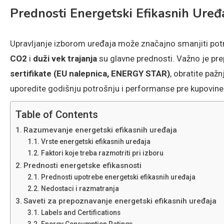
Prednosti Energetski Efikasnih Uređa
Upravljanje izborom uređaja može značajno smanjiti po
CO2
i
duži vek trajanja
su glavne prednosti. Važno je pr
sertifikate (EU nalepnica, ENERGY STAR)
, obratite paž
uporedite godišnju potrošnju i performanse pre kupovine
Table of Contents
Razumevanje energetski efikasnih uređaja
Vrste energetski efikasnih uređaja
Faktori koje treba razmotriti pri izboru
Prednosti energetske efikasnosti
Prednosti upotrebe energetski efikasnih uređaja
Nedostaci i razmatranja
Saveti za prepoznavanje energetski efikasnih uređaja
Labels and Certifications
Energy Consumption Ratings