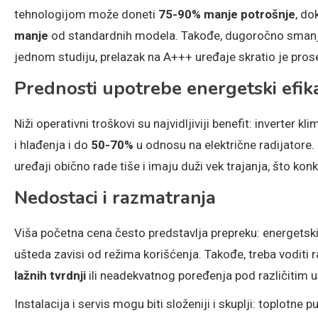
tehnologijom može doneti
75-90% manje potrošnje
, do
manje
od standardnih modela. Takođe, dugoročno smanjuj
jednom studiju, prelazak na A+++ uređaje skratio je pro
Prednosti upotrebe energetski efik
Niži operativni troškovi su najvidljiviji benefit: inverte
i hlađenja i do
50-70%
u odnosu na električne radijatore. 
uređaji obično rade tiše i imaju duži vek trajanja, što ko
Nedostaci i razmatranja
Viša početna cena često predstavlja prepreku: energetski
ušteda zavisi od režima korišćenja. Takođe, treba voditi
lažnih tvrdnji
ili neadekvatnog poređenja pod različitim 
Instalacija i servis mogu biti složeniji i skuplji: toplot