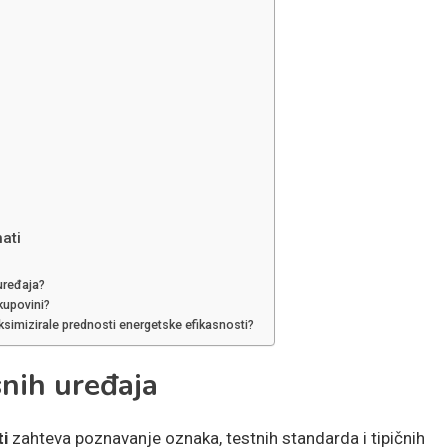
ati
uređaja?
kupovini?
aksimizirale prednosti energetske efikasnosti?
nih uređaja
i
zahteva poznavanje oznaka, testnih standarda i tipičnih