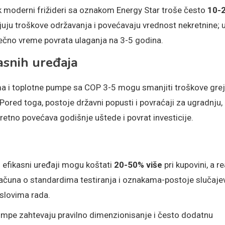
k moderni frižideri sa oznakom Energy Star troše često
10-
u troškove održavanja i povećavaju vrednost nekretnine; 
sečno vreme povrata ulaganja na 3-5 godina.
asnih uređaja
r klima i toplotne pumpe sa COP 3-5 mogu smanjiti troškove gre
Pored toga, postoje državni popusti i povraćaji za ugradnju,
nkretno povećava godišnje uštede i povrat investicije.
 efikasni uređaji mogu koštati
20-50% više
pri kupovini, a r
 računa o standardima testiranja i oznakama-postoje slučaje
uslovima rada.
ne pumpe zahtevaju pravilno dimenzionisanje i često dodatnu