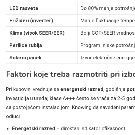
LED rasveta
Do 80% manje potrošnje 
Frižideri (inverter)
Manje fluktuacije temp
Klima (visok SEER/EER)
Bolji COP/SEER vrednos
Perilice rublja
Programi niske potrošnje
Solarni paneli
Izvor električne energi
Faktori koje treba razmotriti pri izb
Pri kupovini vrednuje se
energetski razred
, godišnja
pot
investicija u uređaj klase A+++ često se vraća za 2-5 god
sa postojećom instalacijom. Knowing da navedeni paramet
odluci.
Energetski razred
– direktan indikator efikasnosti