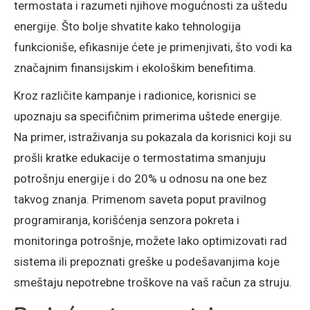
termostata i razumeti njihove mogućnosti za uštedu
energije. Što bolje shvatite kako tehnologija
funkcioniše, efikasnije ćete je primenjivati, što vodi ka
značajnim finansijskim i ekološkim benefitima.
Kroz različite kampanje i radionice, korisnici se
upoznaju sa specifičnim primerima uštede energije.
Na primer, istraživanja su pokazala da korisnici koji su
prošli kratke edukacije o termostatima smanjuju
potrošnju energije i do 20% u odnosu na one bez
takvog znanja. Primenom saveta poput pravilnog
programiranja, korišćenja senzora pokreta i
monitoringa potrošnje, možete lako optimizovati rad
sistema ili prepoznati greške u podešavanjima koje
smeštaju nepotrebne troškove na vaš račun za struju.