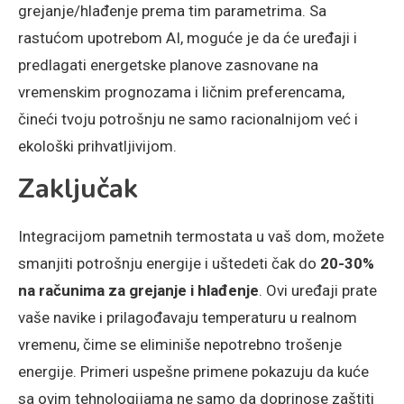
grejanje/hlađenje prema tim parametrima. Sa
rastućom upotrebom AI, moguće je da će uređaji i
predlagati energetske planove zasnovane na
vremenskim prognozama i ličnim preferencama,
čineći tvoju potrošnju ne samo racionalnijom već i
ekološki prihvatljivijom.
Zaključak
Integracijom pametnih termostata u vaš dom, možete
smanjiti potrošnju energije i uštedeti čak do
20-30%
na računima za grejanje i hlađenje
. Ovi uređaji prate
vaše navike i prilagođavaju temperaturu u realnom
vremenu, čime se eliminiše nepotrebno trošenje
energije. Primeri uspešne primene pokazuju da kuće
sa ovim tehnologijama ne samo da doprinose zaštiti