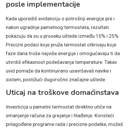
posle implementacije
Kada uporediš evidenciju o potrošnji energije pre i
nakon ugradnje pametnog termostata, rezultati
pokazuju da su u proseku uštede između 10% i 25%.
Precizni podaci koje pruža termostat otkrivaju koje
faze dana troše najviše energije i omogućavaju ti da
utvrdiš efikasnost podešavanja temperature. Takav
uvid pomaže da kontinuirano usavršavaš navike i
sistem, postižući dugoročno značajne uštede.
Uticaj na troškove domaćinstava
Investicija u pametni termostat direktno utiče na
smanjenje računa za grejanje i hlađenje. Koristeći
prilagođene programe rada i precizne podatke, možeš