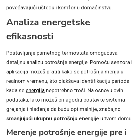
povećavajući uštedu i komfor u domaćinstvu.
Analiza energetske
efikasnosti
Postavljanje pametnog termostata omogućava
detaljnu analizu potrošnje energije. Pomoću senzora i
aplikacija možeš pratiti kako se potrošnja menja u
realnom vremenu, što olakšava identifikaciju perioda
kada se
energija
nepotrebno troši. Na osnovu ovih
podataka, lako možeš prilagoditi postavke sistema
grejanja i hlađenja da budu optimalnije, značajno
smanjujući ukupnu potrošnju energije
u tvom domu.
Merenje potrošnje energije pre i