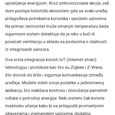
upravljanje energijom. Kroz sinhronizovane akcije, vaš
dom postaje holistički ekosistem gde se svaki uređaj
prilagođava potrebama korisnika i spoljnim uslovima.
Na primer, termostat može smanjiti temperaturu kada
sigurnosni sistem detektuje da je niko u kući ili
povećati ventilaciju u skladu sa podacima o vlažnosti
iz integrisanih senzora.
Ova vrsta integracije koristi IoT (Internet stvari)
tehnologiju i protokole kao što su Zigbee i Z-Wave,
što dovodi do brže i sigurnije komunikacije između
uređaja. Možete videti svoje podatke u jedinstvenoj
aplikaciji, što olakšava kontrolu i donošenje pametnih
odluka o potrošnji energije. Neki sistemi čak koriste
mašinsko učenje kako bi se prilagodili promenljivim
obavezama i vremenskim uslovima, dodatno