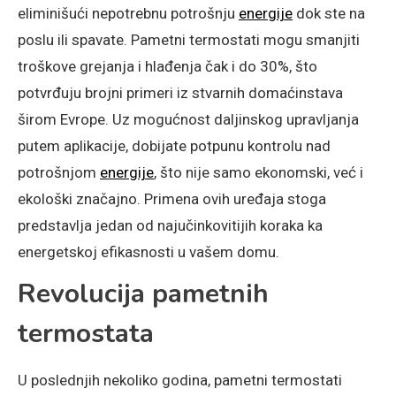
eliminišući nepotrebnu potrošnju
energije
dok ste na
poslu ili spavate. Pametni termostati mogu smanjiti
troškove grejanja i hlađenja čak i do 30%, što
potvrđuju brojni primeri iz stvarnih domaćinstava
širom Evrope. Uz mogućnost daljinskog upravljanja
putem aplikacije, dobijate potpunu kontrolu nad
potrošnjom
energije
, što nije samo ekonomski, već i
ekološki značajno. Primena ovih uređaja stoga
predstavlja jedan od najučinkovitijih koraka ka
energetskoj efikasnosti u vašem domu.
Revolucija pametnih
termostata
U poslednjih nekoliko godina, pametni termostati