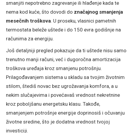
smanjiti nepotrebno zagrevanje ili hlađenje kada te
nema kod kuće, što dovodi do
značajnog smanjenja
mesečnih troškova
. U proseku, vlasnici pametnih
termostata beleže uštede i do 150 evra godišnje na
računima za energiju.
Još detaljniji pregled pokazuje da ti uštede nisu samo
trenutno manji računi, već i dugoročna amortizacija
troškova uređaja kroz smanjenu potrošnju.
Prilagođavanjem sistema u skladu sa tvojim životnim
stilom, štediš novac bez ugrožavanja komfora, a u
nekim slučajevima i povećavaš vrednost nekretnine
kroz poboljšanu energetsku klasu. Takođe,
smanjenjem potrošnje energije doprinosiš i očuvanju
životne sredine, što je dodatna vrednost tvojoj
investiciji.