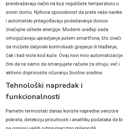
preobražavaju način na koji regulišete temperaturu u
svom domu. Njihova sposobnost da prate vaše navike
i automatski prilagođavaju podešavanja donosi
značajne uštede energije. Moderni uređaji sada
omogućavaju upravljanje putem smartfona, što znači
da možete daljinski kontrolisati grejanje ili hlađenje,
čak i kad niste kod kuće. Ovaj novi nivo automatizacije
čini da ne samo da smanjujete račune za struju, već i
aktivno doprinosite očuvanju životne sredine.
Tehnološki napredak i
funkcionalnosti
Pametni termostati danas koriste napredne senzore
pokreta, detekciju prisutnosti i analitiku podataka da bi
na osnovu vaših rutina precizno prilagodili