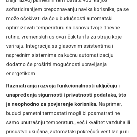
Dalji razvoj pametnih termostata vodi ka još
sofisticiranijem prepoznavanju navika korisnika, pa se
može očekivati da će u budućnosti automatski
optimizovati temperaturu na osnovu tvoje dnevne
rutine, vremenskih uslova i čak tarifa za struju koje
variraju. Integracija sa glasovnim asistentima i
naprednim sistemima za kućnu automatizaciju
dodatno će proširiti mogućnosti upravljanja
energetikom.
Razmatranja razvoja funkcionalnosti uključuju i
unapređenja sigurnosti i privatnosti podataka, što
je neophodno za povjerenje korisnika.
Na primer,
budući pametni termostati mogli bi posmatrati ne
samo unutrašnju temperaturu, već i kvalitet vazduha ili
prisustvo ukućana, automatski pokrećući ventilaciju ili