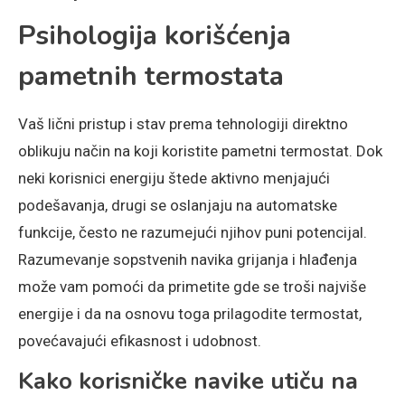
Psihologija korišćenja
pametnih termostata
Vaš lični pristup i stav prema tehnologiji direktno
oblikuju način na koji koristite pametni termostat. Dok
neki korisnici energiju štede aktivno menjajući
podešavanja, drugi se oslanjaju na automatske
funkcije, često ne razumejući njihov puni potencijal.
Razumevanje sopstvenih navika grijanja i hlađenja
može vam pomoći da primetite gde se troši najviše
energije i da na osnovu toga prilagodite termostat,
povećavajući efikasnost i udobnost.
Kako korisničke navike utiču na