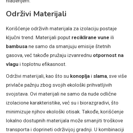
hlađenjem.
Održivi Materijali
Korišćenje održivih materijala za izolaciju postaje
ključni trend. Materijali poput
reciklirane vune
ili
bambusa
ne samo da smanjuju emisije štetnih
gasova, već takođe pružaju izvanrednu
otpornost na
vlagu
i toplotnu efikasnost.
Održivi materijali, kao što su
konoplja
i
slama
, sve više
privlače pažnju zbog svojih ekološki prihvatljivih
svojstava. Ovi materijali ne samo da nude odlične
izolacione karakteristike, već su i biorazgradivi, što
minimizuje njihov ekološki otisak. Takođe, korišćenje
lokalno dostupnih materijala može smanjiti troškove
transporta i doprineti održivijoj gradnji. U kombinaciji