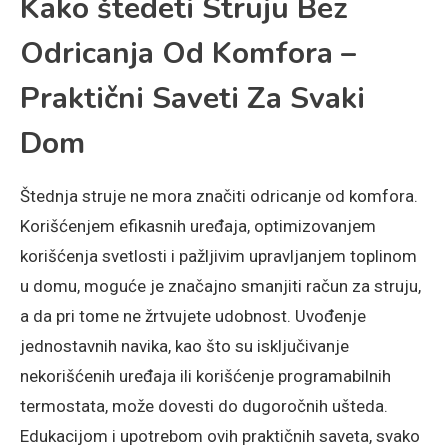
Kako štedeti Struju Bez
Odricanja Od Komfora –
Praktični Saveti Za Svaki
Dom
Štednja struje ne mora značiti odricanje od komfora.
Korišćenjem efikasnih uređaja, optimizovanjem
korišćenja svetlosti i pažljivim upravljanjem toplinom
u domu, moguće je značajno smanjiti račun za struju,
a da pri tome ne žrtvujete udobnost. Uvođenje
jednostavnih navika, kao što su isključivanje
nekorišćenih uređaja ili korišćenje programabilnih
termostata, može dovesti do dugoročnih ušteda.
Edukacijom i upotrebom ovih praktičnih saveta, svako