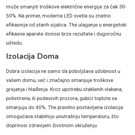
može smanjiti troškove električne energije za čak 30-
50%. Na primer, moderna LED svetla su znatno
efikasnija od starih sijalica. The ulaganje u energetski
efikasne aparate donosi brze rezultate i dugoročnu
uštedu.
Izolacija Doma
Dobra izolacija ne samo da poboljšava udobnost u
vašem domu, već i značajno smanjuje troškove
grejanja i hlađenja. Kroz upotrebu staklenih vlakana,
polistirena, ili podesivih prozora, gubici toplote se
smanjuju do 40%. The pravilno postavljena izolacija
omogućava stabilniju unutrašnju temperaturu, što
doprinosi zdravijem životnom okruženju.