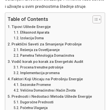
i uživajte u svim prednostima štednje struje.
Table of Contents
Tipovi Uštede Energije
Efikasnost Aparata
Izolacija Doma
Praktični Saveti za Smanjenje Potrošnje
Rešenja za Osvetljavanje
Pametna Tehnologija Domaćinstva
Vodič korak po korak za Energetski Audit
Procena trenutne potrošnje
Implementacija promena
Faktori Koji Uticaju na Potrošnju Energije
Sezonske Promene
Veličina Domaćinstva i Način Života
Prednosti i Nedostaci Metoda Uštede Energije
Dugoročne Prednosti
Početna Ulaganja