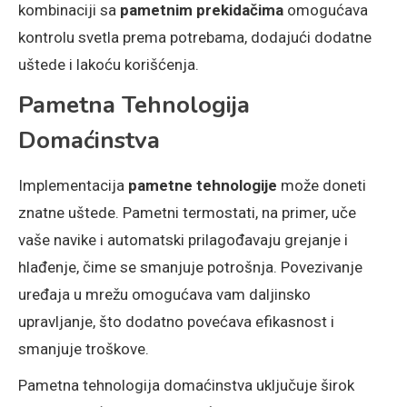
kombinaciji sa
pametnim prekidačima
omogućava
kontrolu svetla prema potrebama, dodajući dodatne
uštede i lakoću korišćenja.
Pametna Tehnologija
Domaćinstva
Implementacija
pametne tehnologije
može doneti
znatne uštede. Pametni termostati, na primer, uče
vaše navike i automatski prilagođavaju grejanje i
hlađenje, čime se smanjuje potrošnja. Povezivanje
uređaja u mrežu omogućava vam daljinsko
upravljanje, što dodatno povećava efikasnost i
smanjuje troškove.
Pametna tehnologija domaćinstva uključuje širok