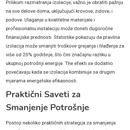
Prilikom razmatranja izolacije, važno je obratiti pažnju
na sve delove doma, uključujući krovove, zidove, i
podove. Ulaganje u kvalitetne materijale i
profesionalnu instalaciju može doneti dugoročne
finansijske prednosti. Statistike pokazuju da pravilna
izolacija može smanjiti troškove grejanja i hlađenja za
više od 20% godišnje, što čini značajnu razliku u
ukupnoj potrošnji energije. The efekti se dodatno
povećavaju kada se izolacija kombinuje sa drugim
mjerama energetske efikasnosti.
Praktični Saveti za
Smanjenje Potrošnje
Postoji nekoliko praktičnih strategija za smanjenje