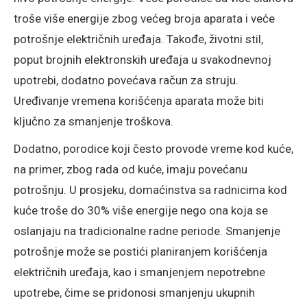
troše više energije zbog većeg broja aparata i veće
potrošnje električnih uređaja. Takođe, životni stil,
poput brojnih elektronskih uređaja u svakodnevnoj
upotrebi, dodatno povećava račun za struju.
Uređivanje vremena korišćenja aparata može biti
ključno za smanjenje troškova.
Dodatno, porodice koji često provode vreme kod kuće,
na primer, zbog rada od kuće, imaju povećanu
potrošnju. U prosjeku, domaćinstva sa radnicima kod
kuće troše do 30% više energije nego ona koja se
oslanjaju na tradicionalne radne periode. Smanjenje
potrošnje može se postići planiranjem korišćenja
električnih uređaja, kao i smanjenjem nepotrebne
upotrebe, čime se pridonosi smanjenju ukupnih