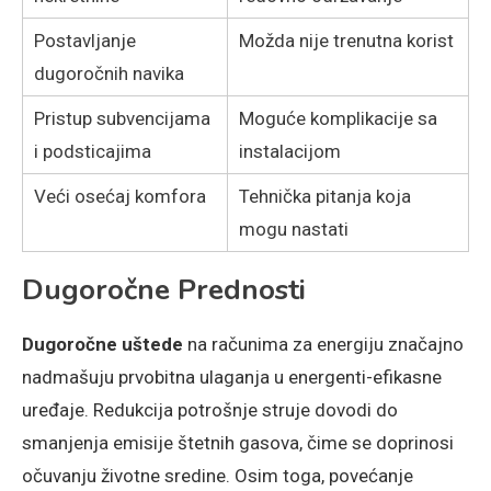
Postavljanje
Možda nije trenutna korist
dugoročnih navika
Pristup subvencijama
Moguće komplikacije sa
i podsticajima
instalacijom
Veći osećaj komfora
Tehnička pitanja koja
mogu nastati
Dugoročne Prednosti
Dugoročne uštede
na računima za energiju značajno
nadmašuju prvobitna ulaganja u energenti-efikasne
uređaje. Redukcija potrošnje struje dovodi do
smanjenja emisije štetnih gasova, čime se doprinosi
očuvanju životne sredine. Osim toga, povećanje