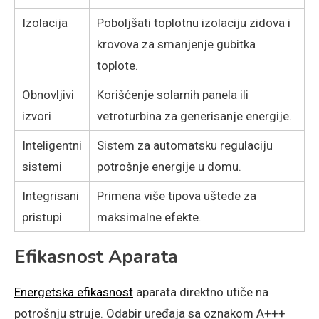
Izolacija
Poboljšati toplotnu izolaciju zidova i
krovova za smanjenje gubitka
toplote.
Obnovljivi
Korišćenje solarnih panela ili
izvori
vetroturbina za generisanje energije.
Inteligentni
Sistem za automatsku regulaciju
sistemi
potrošnje energije u domu.
Integrisani
Primena više tipova uštede za
pristupi
maksimalne efekte.
Efikasnost Aparata
Energetska efikasnost
aparata direktno utiče na
potrošnju struje. Odabir uređaja sa oznakom A+++