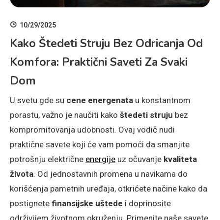
10/29/2025
Kako Štedeti Struju Bez Odricanja Od
Komfora: Praktični Saveti Za Svaki
Dom
U svetu gde su
cene energenata
u konstantnom
porastu, važno je naučiti kako
štedeti struju
bez
kompromitovanja udobnosti. Ovaj vodič nudi
praktične savete koji će vam pomoći da smanjite
potrošnju električne
energije
uz očuvanje
kvaliteta
života
. Od jednostavnih promena u navikama do
korišćenja pametnih uređaja, otkrićete načine kako da
postignete
finansijske uštede
i doprinosite
održivijem životnom okruženju. Primenite naše savete