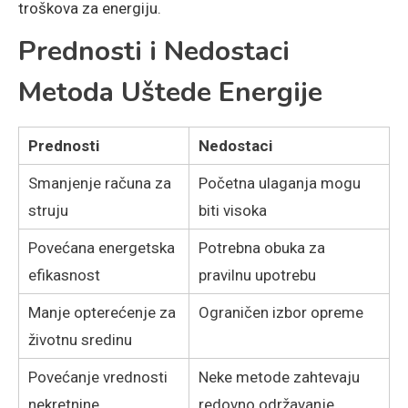
troškova za energiju.
Prednosti i Nedostaci
Metoda Uštede Energije
Prednosti
Nedostaci
Smanjenje računa za
Početna ulaganja mogu
struju
biti visoka
Povećana energetska
Potrebna obuka za
efikasnost
pravilnu upotrebu
Manje opterećenje za
Ograničen izbor opreme
životnu sredinu
Povećanje vrednosti
Neke metode zahtevaju
nekretnine
redovno održavanje