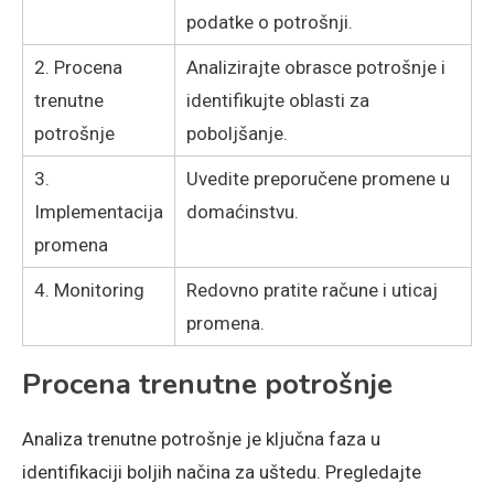
podatke o potrošnji.
2. Procena
Analizirajte obrasce potrošnje i
trenutne
identifikujte oblasti za
potrošnje
poboljšanje.
3.
Uvedite preporučene promene u
Implementacija
domaćinstvu.
promena
4. Monitoring
Redovno pratite račune i uticaj
promena.
Procena trenutne potrošnje
Analiza trenutne potrošnje je ključna faza u
identifikaciji boljih načina za uštedu. Pregledajte