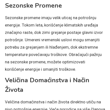
Sezonske Promene
Sezonske promene imaju velik uticaj na potrošnju
energije. Tokom leta, korišćenje klimatskih uređaja
značajno raste, dok zimi grejanje postaje glavni izvor
potrošnje. Umereni vremenski uslovi mogu smanjiti
potrebu za grejanjem ili hlađenjem, dok ekstremne
temperature povećavaju troškove. Obraćajući pažnju
na sezonske promene, možete optimizovati
korišćenje energije i smanjiti troškove.
Veličina Domaćinstva i Način
Života
Veličina domaćinstva i način života direktno utiču na
nivo potrošnje energije. Veće porodice sa više članova