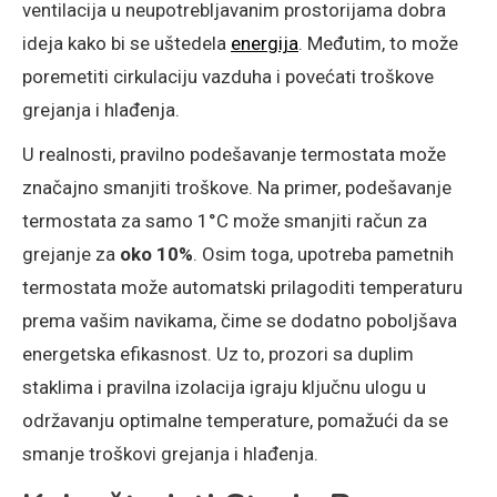
ventilacija u neupotrebljavanim prostorijama dobra
ideja kako bi se uštedela
energija
. Međutim, to može
poremetiti cirkulaciju vazduha i povećati troškove
grejanja i hlađenja.
U realnosti, pravilno podešavanje termostata može
značajno smanjiti troškove. Na primer, podešavanje
termostata za samo 1°C može smanjiti račun za
grejanje za
oko 10%
. Osim toga, upotreba pametnih
termostata može automatski prilagoditi temperaturu
prema vašim navikama, čime se dodatno poboljšava
energetska efikasnost. Uz to, prozori sa duplim
staklima i pravilna izolacija igraju ključnu ulogu u
održavanju optimalne temperature, pomažući da se
smanje troškovi grejanja i hlađenja.