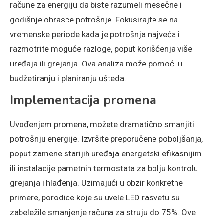
račune za energiju da biste razumeli mesečne i
godišnje obrasce potrošnje. Fokusirajte se na
vremenske periode kada je potrošnja najveća i
razmotrite moguće razloge, poput korišćenja više
uređaja ili grejanja. Ova analiza može pomoći u
budžetiranju i planiranju ušteda.
Implementacija promena
Uvođenjem promena, možete dramatično smanjiti
potrošnju energije. Izvršite preporučene poboljšanja,
poput zamene starijih uređaja energetski efikasnijim
ili instalacije pametnih termostata za bolju kontrolu
grejanja i hlađenja. Uzimajući u obzir konkretne
primere, porodice koje su uvele LED rasvetu su
zabeležile smanjenje računa za struju do 75%. Ove