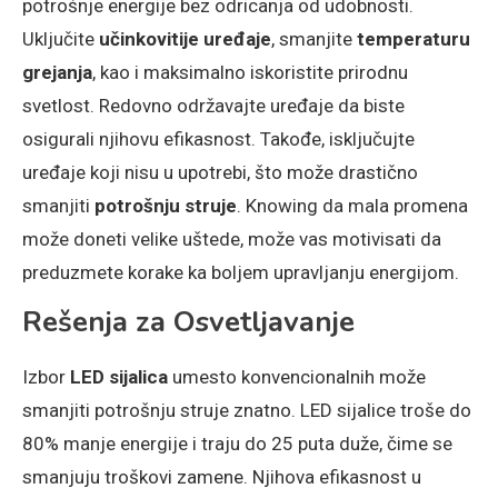
potrošnje energije bez odricanja od udobnosti.
Uključite
učinkovitije uređaje
, smanjite
temperaturu
grejanja
, kao i maksimalno iskoristite prirodnu
svetlost. Redovno održavajte uređaje da biste
osigurali njihovu efikasnost. Takođe, isključujte
uređaje koji nisu u upotrebi, što može drastično
smanjiti
potrošnju struje
. Knowing da mala promena
može doneti velike uštede, može vas motivisati da
preduzmete korake ka boljem upravljanju energijom.
Rešenja za Osvetljavanje
Izbor
LED sijalica
umesto konvencionalnih može
smanjiti potrošnju struje znatno. LED sijalice troše do
80% manje energije i traju do 25 puta duže, čime se
smanjuju troškovi zamene. Njihova efikasnost u