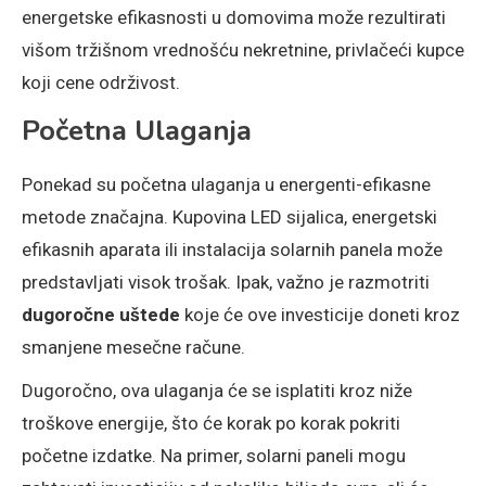
energetske efikasnosti u domovima može rezultirati
višom tržišnom vrednošću nekretnine, privlačeći kupce
koji cene održivost.
Početna Ulaganja
Ponekad su početna ulaganja u energenti-efikasne
metode značajna. Kupovina LED sijalica, energetski
efikasnih aparata ili instalacija solarnih panela može
predstavljati visok trošak. Ipak, važno je razmotriti
dugoročne uštede
koje će ove investicije doneti kroz
smanjene mesečne račune.
Dugoročno, ova ulaganja će se isplatiti kroz niže
troškove energije, što će korak po korak pokriti
početne izdatke. Na primer, solarni paneli mogu