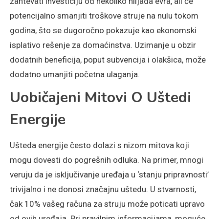
zahtevati investiciju od nekoliko hiljada evra, ali će
potencijalno smanjiti troškove struje na nulu tokom
godina, što se dugoročno pokazuje kao ekonomski
isplativo rešenje za domaćinstva. Uzimanje u obzir
dodatnih beneficija, poput subvencija i olakšica, može
dodatno umanjiti početna ulaganja.
Uobičajeni Mitovi O Uštedi
Energije
Ušteda energije često dolazi s nizom mitova koji
mogu dovesti do pogrešnih odluka. Na primer, mnogi
veruju da je isključivanje uređaja u ‘stanju pripravnosti’
trivijalno i ne donosi značajnu uštedu. U stvarnosti,
čak 10% vašeg računa za struju može poticati upravo
od ovih uređaja. Pri pravilnim informacijama, moguće