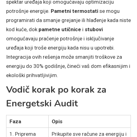
spektar uređaja koji omogućavaju optimizaciju
potrošnje energije.
Pametni termostati
se mogu
programirati da smanje grejanje ili hlađenje kada niste
kod kuće, dok
pametne utičnice
i
stubovi
omogućavaju praćenje potrošnje i isključivanje
uređaja koji troše energiju kada nisu u upotrebi.
Integracija ovih rešenja može smanjiti troškove za
energiju do 30% godišnje, čineći vaš dom efikasnijim i
ekološki prihvatljivijim.
Vodič korak po korak za
Energetski Audit
Faza
Opis
1. Priprema
Prikupite sve račune za energiju i