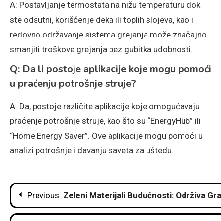
A: Postavljanje termostata na nižu temperaturu dok
ste odsutni, korišćenje deka ili toplih slojeva, kao i
redovno održavanje sistema grejanja može značajno
smanjiti troškove grejanja bez gubitka udobnosti.
Q: Da li postoje aplikacije koje mogu pomoći
u praćenju potrošnje struje?
A: Da, postoje različite aplikacije koje omogućavaju
praćenje potrošnje struje, kao što su “EnergyHub” ili
“Home Energy Saver”. Ove aplikacije mogu pomoći u
analizi potrošnje i davanju saveta za uštedu.
Post
Previous:
Zeleni Materijali Budućnosti: Održiva Gr
navigation