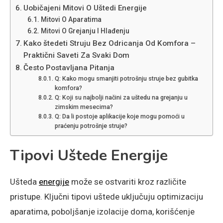
Uobičajeni Mitovi O Uštedi Energije
Mitovi O Aparatima
Mitovi O Grejanju I Hlađenju
Kako štedeti Struju Bez Odricanja Od Komfora –
Praktični Saveti Za Svaki Dom
Često Postavljana Pitanja
Q: Kako mogu smanjiti potrošnju struje bez gubitka
komfora?
Q: Koji su najbolji načini za uštedu na grejanju u
zimskim mesecima?
Q: Da li postoje aplikacije koje mogu pomoći u
praćenju potrošnje struje?
Tipovi Uštede Energije
Ušteda
energije
može se ostvariti kroz različite
pristupe. Ključni tipovi uštede uključuju optimizaciju
aparatima, poboljšanje izolacije doma, korišćenje