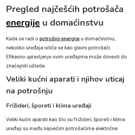
Pregled najčešćih potrošača
energije
u domaćinstvu
Kada se radi o
potrošnji energije
u domaćinstvu,
nekoliko uređaja ističe se kao glavni potrošači.
Efikasno upravljanje ovim uređajima može dovesti do
značajnih ušteda.
Veliki kućni aparati i njihov uticaj
na potrošnju
Frižideri, šporeti i klima uređaji
Veliki kućni aparati kao što su frižideri, šporeti i klima
uređaji su među najvećim potrošačima električne