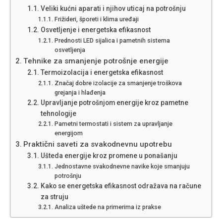
Veliki kućni aparati i njihov uticaj na potrošnju
Frižideri, šporeti i klima uređaji
Osvetljenje i energetska efikasnost
Prednosti LED sijalica i pametnih sistema
osvetljenja
Tehnike za smanjenje potrošnje energije
Termoizolacija i energetska efikasnost
Značaj dobre izolacije za smanjenje troškova
grejanja i hlađenja
Upravljanje potrošnjom energije kroz pametne
tehnologije
Pametni termostati i sistem za upravljanje
energijom
Praktični saveti za svakodnevnu upotrebu
Ušteda energije kroz promene u ponašanju
Jednostavne svakodnevne navike koje smanjuju
potrošnju
Kako se energetska efikasnost odražava na račune
za struju
Analiza uštede na primerima iz prakse