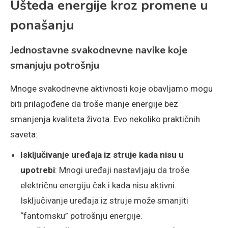
Ušteda energije kroz promene u
ponašanju
Jednostavne svakodnevne navike koje
smanjuju potrošnju
Mnoge svakodnevne aktivnosti koje obavljamo mogu
biti prilagođene da troše manje energije bez
smanjenja kvaliteta života. Evo nekoliko praktičnih
saveta:
Isključivanje uređaja iz struje kada nisu u
upotrebi
: Mnogi uređaji nastavljaju da troše
električnu energiju čak i kada nisu aktivni.
Isključivanje uređaja iz struje može smanjiti
“fantomsku” potrošnju energije.