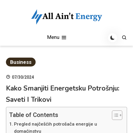
Skip
to
content
All Aint Energy Blog
All Aint Energy
Menu
Business
07/30/2024
Kako Smanjiti Energetsku Potrošnju:
Saveti I Trikovi
Table of Contents
Pregled najčešćih potrošača energije u
domaćinstvu