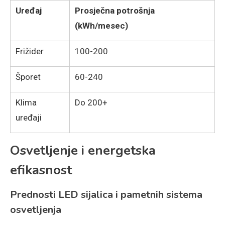
Uređaj
Prosječna potrošnja
(kWh/mesec)
Frižider
100-200
Šporet
60-240
Klima
Do 200+
uređaji
Osvetljenje i energetska
efikasnost
Prednosti LED sijalica i pametnih sistema
osvetljenja