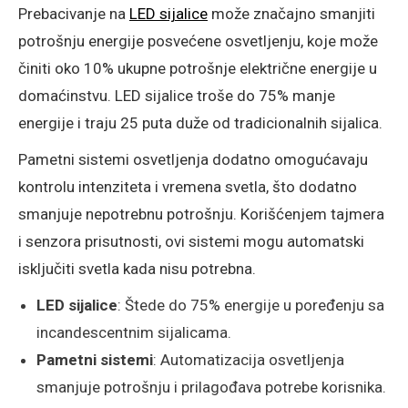
Prebacivanje na
LED sijalice
može značajno smanjiti
potrošnju energije posvećene osvetljenju, koje može
činiti oko 10% ukupne potrošnje električne energije u
domaćinstvu. LED sijalice troše do 75% manje
energije i traju 25 puta duže od tradicionalnih sijalica.
Pametni sistemi osvetljenja dodatno omogućavaju
kontrolu intenziteta i vremena svetla, što dodatno
smanjuje nepotrebnu potrošnju. Korišćenjem tajmera
i senzora prisutnosti, ovi sistemi mogu automatski
isključiti svetla kada nisu potrebna.
LED sijalice
: Štede do 75% energije u poređenju sa
incandescentnim sijalicama.
Pametni sistemi
: Automatizacija osvetljenja
smanjuje potrošnju i prilagođava potrebe korisnika.