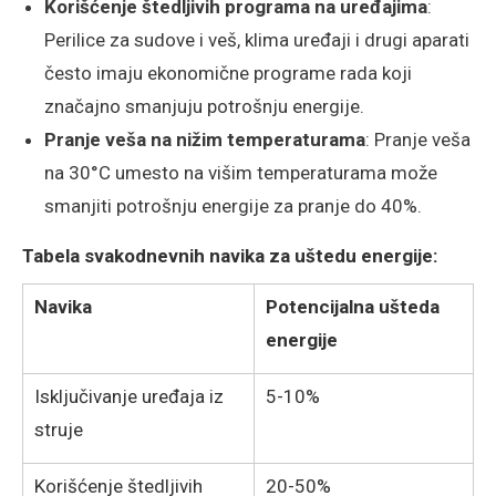
Korišćenje štedljivih programa na uređajima
:
Perilice za sudove i veš, klima uređaji i drugi aparati
često imaju ekonomične programe rada koji
značajno smanjuju potrošnju energije.
Pranje veša na nižim temperaturama
: Pranje veša
na 30°C umesto na višim temperaturama može
smanjiti potrošnju energije za pranje do 40%.
Tabela svakodnevnih navika za uštedu energije:
Navika
Potencijalna ušteda
energije
Isključivanje uređaja iz
5-10%
struje
Korišćenje štedljivih
20-50%