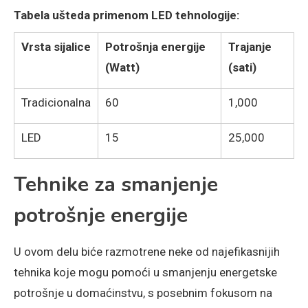
Tabela ušteda primenom LED tehnologije:
Vrsta sijalice
Potrošnja energije
Trajanje
(Watt)
(sati)
Tradicionalna
60
1,000
LED
15
25,000
Tehnike za smanjenje
potrošnje energije
U ovom delu biće razmotrene neke od najefikasnijih
tehnika koje mogu pomoći u smanjenju energetske
potrošnje u domaćinstvu, s posebnim fokusom na