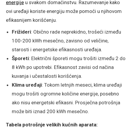
energije
u svakom domaćinstvu. Razumevanje kako
ovi uređaji koriste energiju može pomoći u njihovom
efikasnijem korišćenju.
Frižideri
: Obično rade neprekidno, trošeći između
100-200 kWh mesečno, zavisno od veličine,
starosti i energetske efikasnosti uređaja.
Šporeti
: Električni šporeti mogu trošiti između 2 do
8 kWh po upotrebi. Efikasnost zavisi od načina
kuvanja i učestalosti korišćenja.
Klima uređaji
: Tokom letnjih meseci, klima uređaji
mogu trošiti ogromne količine energije, posebno
ako nisu energetski efikasni. Prosječna potrošnja
može biti iznad 200 kWh mesečno.
Tabela potrošnje velikih kućnih aparata: