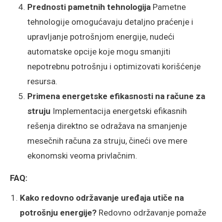
Prednosti pametnih tehnologija
Pametne
tehnologije omogućavaju detaljno praćenje i
upravljanje potrošnjom energije, nudeći
automatske opcije koje mogu smanjiti
nepotrebnu potrošnju i optimizovati korišćenje
resursa.
Primena energetske efikasnosti na račune za
struju
Implementacija energetski efikasnih
rešenja direktno se odražava na smanjenje
mesečnih računa za struju, čineći ove mere
ekonomski veoma privlačnim.
FAQ:
Kako redovno održavanje uređaja utiče na
potrošnju energije?
Redovno održavanje pomaže