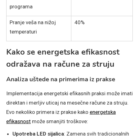
programa
Pranje veša na nižoj
40%
temperaturi
Kako se energetska efikasnost
odražava na račune za struju
Analiza uštede na primerima iz prakse
Implementacija energetski efikasnih praksi može imati
direktan i merljiv uticaj na mesečne račune za struju.
Evo nekoliko primera iz prakse kako
energetska
efikasnost
može smanjiti troškove:
Upotreba LED sijalica
: Zamena svih tradicionalnih