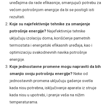
uređajima da rade efikasnije, smanjujući potrebu za
većom potrošnjom energije da bi se postigli isti
rezultati.
Koje su najefektivnije tehnike za smanjenje
potrošnje energije?
Najefektivnije tehnike
uključuju izolaciju doma, korišćenje pametnih
termostata i energetski efikasnih uređaja, kao i
optimizaciju svakodnevnih navika potrošnje
energije.
Koje jednostavne promene mogu napraviti da bih
smanjio svoju potrošnju energije?
Neke od
jednostavnih promena uključuju gašenje svetla
kada nisu potrebna, isključivanje aparata iz struje
kada nisu u upotrebi, i pranje veša na nižim
temperaturama.