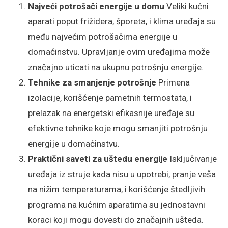
Najveći potrošači energije u domu
Veliki kućni
aparati poput frižidera, šporeta, i klima uređaja su
među najvećim potrošačima energije u
domaćinstvu. Upravljanje ovim uređajima može
značajno uticati na ukupnu potrošnju energije.
Tehnike za smanjenje potrošnje
Primena
izolacije, korišćenje pametnih termostata, i
prelazak na energetski efikasnije uređaje su
efektivne tehnike koje mogu smanjiti potrošnju
energije u domaćinstvu.
Praktični saveti za uštedu energije
Isključivanje
uređaja iz struje kada nisu u upotrebi, pranje veša
na nižim temperaturama, i korišćenje štedljivih
programa na kućnim aparatima su jednostavni
koraci koji mogu dovesti do značajnih ušteda.