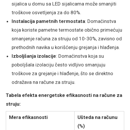
sijalica u domu sa LED sijalicama može smanjiti
troškove osvetljenja za do 80%.
Instalacija pametnih termostata
: Domaćinstva
koja koriste pametne termostate obično primećuju
smanjenje računa za struju od 10-30%, zavisno od
prethodnih navika u korišćenju grejanja i hlađenja.
Izboljšanja izolacije
: Domaćinstva koja su
poboljšala izolaciju često vidljivo smanjuju
troškove za grejanje i hlađenje, što se direktno
odražava na račune za struju.
Tabela efekta energetske efikasnosti na račune za
struju:
Mera efikasnosti
Ušteda na računu
(%)