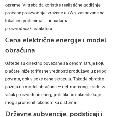
opreme. Vi treba da koristite realistične godišnje
procene proizvodnje izražene u kWh, zasnovane na
lokalnim podacima ili ponudama
proizvođača/instalatera.
Cena električne energije i model
obračuna
Uštede su direktno povezane sa cenom struje koju
plaćate: niže tarifasne vrednosti produžavaju period
povrata, dok visoke cene skraćuju. Takođe obratite
pažnju na model obračuna — net-metering, kredit za
višak proizvedene energije ili fiksne naknade koje
mogu promeniti ekonomiku sistema.
Državne subvencije, podsticaji i