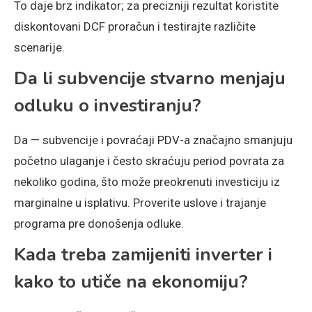
To daje brz indikator; za precizniji rezultat koristite
diskontovani DCF proračun i testirajte različite
scenarije.
Da li subvencije stvarno menjaju
odluku o investiranju?
Da — subvencije i povraćaji PDV-a značajno smanjuju
početno ulaganje i često skraćuju period povrata za
nekoliko godina, što može preokrenuti investiciju iz
marginalne u isplativu. Proverite uslove i trajanje
programa pre donošenja odluke.
Kada treba zamijeniti inverter i
kako to utiče na ekonomiju?