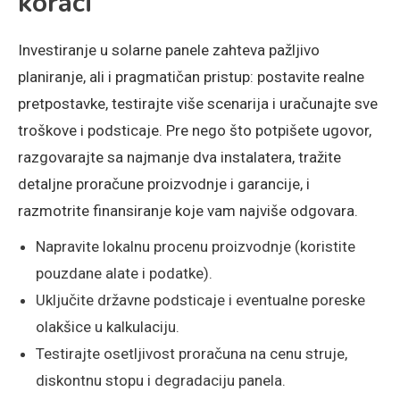
koraci
Investiranje u solarne panele zahteva pažljivo
planiranje, ali i pragmatičan pristup: postavite realne
pretpostavke, testirajte više scenarija i uračunajte sve
troškove i podsticaje. Pre nego što potpišete ugovor,
razgovarajte sa najmanje dva instalatera, tražite
detaljne proračune proizvodnje i garancije, i
razmotrite finansiranje koje vam najviše odgovara.
Napravite lokalnu procenu proizvodnje (koristite
pouzdane alate i podatke).
Uključite državne podsticaje i eventualne poreske
olakšice u kalkulaciju.
Testirajte osetljivost proračuna na cenu struje,
diskontnu stopu i degradaciju panela.