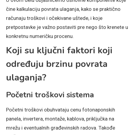
U ovom delu objasnićemo osnovne komponente koje
čine kalkulaciju povrata ulaganja, kako se praktično
računaju troškovi i očekivane uštede, i koje
pretpostavke je važno postaviti pre nego što krenete u
konkretnu numeričku procenu.
Koji su ključni faktori koji
određuju brzinu povrata
ulaganja?
Početni troškovi sistema
Početni troškovi obuhvataju cenu fotonaponskih
panela, invertera, montaže, kablova, priključka na
mrežu i eventualnih građevinskih radova. Takođe