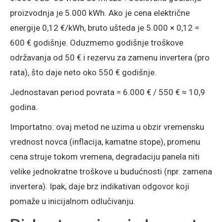
proizvodnja je 5.000 kWh. Ako je cena električne
energije 0,12 €/kWh, bruto ušteda je 5.000 × 0,12 =
600 € godišnje. Oduzmemo godišnje troškove
održavanja od 50 € i rezervu za zamenu invertera (pro
rata), što daje neto oko 550 € godišnje.
Jednostavan period povrata = 6.000 € / 550 € ≈ 10,9
godina.
Importatno: ovaj metod ne uzima u obzir vremensku
vrednost novca (inflacija, kamatne stope), promenu
cena struje tokom vremena, degradaciju panela niti
velike jednokratne troškove u budućnosti (npr. zamena
invertera). Ipak, daje brz indikativan odgovor koji
pomaže u inicijalnom odlučivanju.