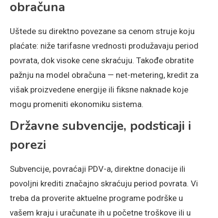
obračuna
Uštede su direktno povezane sa cenom struje koju
plaćate: niže tarifasne vrednosti produžavaju period
povrata, dok visoke cene skraćuju. Takođe obratite
pažnju na model obračuna — net-metering, kredit za
višak proizvedene energije ili fiksne naknade koje
mogu promeniti ekonomiku sistema.
Državne subvencije, podsticaji i
porezi
Subvencije, povraćaji PDV-a, direktne donacije ili
povoljni krediti značajno skraćuju period povrata. Vi
treba da proverite aktuelne programe podrške u
vašem kraju i uračunate ih u početne troškove ili u