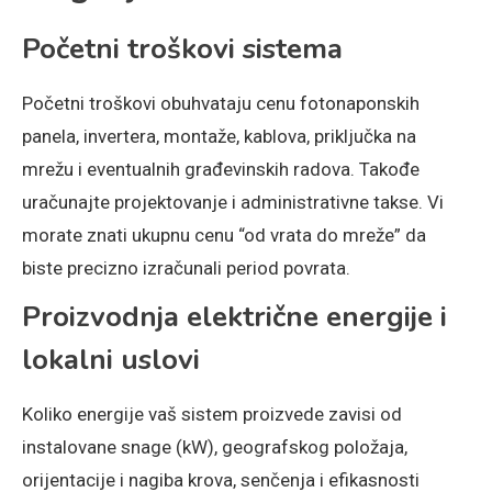
Početni troškovi sistema
Početni troškovi obuhvataju cenu fotonaponskih
panela, invertera, montaže, kablova, priključka na
mrežu i eventualnih građevinskih radova. Takođe
uračunajte projektovanje i administrativne takse. Vi
morate znati ukupnu cenu “od vrata do mreže” da
biste precizno izračunali period povrata.
Proizvodnja električne energije i
lokalni uslovi
Koliko energije vaš sistem proizvede zavisi od
instalovane snage (kW), geografskog položaja,
orijentacije i nagiba krova, senčenja i efikasnosti