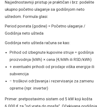
Najjednostavniji pristup je praktičan i brz: podelite
ukupno početno ulaganje sa godišnjom neto
uštedom. Formula glasi:
Period povrata (godine) = Početno ulaganje /
Godišnja neto ušteda
Godišnja neto ušteda računa se kao:
Prihod od izbegnute kupovine struje = godišnja
proizvodnja (kWh) × cena (€/kWh ili RSD/kWh)
+ eventualni prihodi od prodaje viška energije ili
subvencija
− troškovi održavanja i rezervisanje za zamenu
opreme (npr. inverter)
Primer: pretpostavimo sistem od 5 kW koji košta
6.000 € za “od vrata do mreže”. Očekivana godišnja