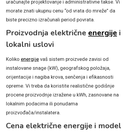
uračunajte projektovanje i administrativne takse. Vi
morate znati ukupnu cenu “od vrata do mreže” da
biste precizno izračunali period povrata.
Proizvodnja električne
energije
i
lokalni uslovi
Koliko
energije
vaš sistem proizvede zavisi od
instalovane snage (kW), geografskog položaja,
orijentacije i nagiba krova, senčenja i efikasnosti
opreme. Vi treba da koristite realistične godišnje
procene proizvodnje izražene u kWh, zasnovane na
lokalnim podacima ili ponudama
proizvođača/instalatera.
Cena električne energije i model