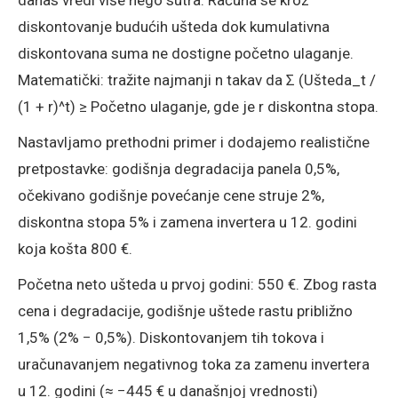
danas vredi više nego sutra. Računa se kroz
diskontovanje budućih ušteda dok kumulativna
diskontovana suma ne dostigne početno ulaganje.
Matematički: tražite najmanji n takav da Σ (Ušteda_t /
(1 + r)^t) ≥ Početno ulaganje, gde je r diskontna stopa.
Nastavljamo prethodni primer i dodajemo realistične
pretpostavke: godišnja degradacija panela 0,5%,
očekivano godišnje povećanje cene struje 2%,
diskontna stopa 5% i zamena invertera u 12. godini
koja košta 800 €.
Početna neto ušteda u prvoj godini: 550 €. Zbog rasta
cena i degradacije, godišnje uštede rastu približno
1,5% (2% − 0,5%). Diskontovanjem tih tokova i
uračunavanjem negativnog toka za zamenu invertera
u 12. godini (≈ −445 € u današnjoj vrednosti)