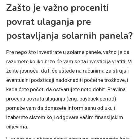
Zašto je važno proceniti
povrat ulaganja pre
postavljanja solarnih panela?
Pre nego što investirate u solarne panele, važno je da
razumete koliko brzo će vam se ta investicija vratiti. Vi
želite jasnoću: da li će uštede na računima za struju i
eventualni podsticaji nadoknaditi početne troškove, i
kada ćete početi da ostvarujete neto dobit. Pravilna
procena povrata ulaganja (eng. payback period)
pomaže vam da donesete informisanu odluku i
izaberete sistem koji odgovara vašim finansijskim
ciljevima.