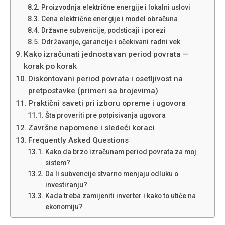
Proizvodnja električne energije i lokalni uslovi
Cena električne energije i model obračuna
Državne subvencije, podsticaji i porezi
Održavanje, garancije i očekivani radni vek
Kako izračunati jednostavan period povrata —
korak po korak
Diskontovani period povrata i osetljivost na
pretpostavke (primeri sa brojevima)
Praktični saveti pri izboru opreme i ugovora
Šta proveriti pre potpisivanja ugovora
Završne napomene i sledeći koraci
Frequently Asked Questions
Kako da brzo izračunam period povrata za moj
sistem?
Da li subvencije stvarno menjaju odluku o
investiranju?
Kada treba zamijeniti inverter i kako to utiče na
ekonomiju?