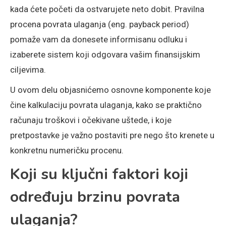
kada ćete početi da ostvarujete neto dobit. Pravilna
procena povrata ulaganja (eng. payback period)
pomaže vam da donesete informisanu odluku i
izaberete sistem koji odgovara vašim finansijskim
ciljevima.
U ovom delu objasnićemo osnovne komponente koje
čine kalkulaciju povrata ulaganja, kako se praktično
računaju troškovi i očekivane uštede, i koje
pretpostavke je važno postaviti pre nego što krenete u
konkretnu numeričku procenu.
Koji su ključni faktori koji
određuju brzinu povrata
ulaganja?