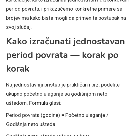
period povrata, i prikazaćemo konkretne primere sa
brojevima kako biste mogli da primenite postupak na
svoj slučaj.
Kako izračunati jednostavan
period povrata — korak po
korak
Najjednostavniji pristup je praktičan i brz: podelite
ukupno početno ulaganje sa godišnjom neto
uštedom. Formula glasi:
Period povrata (godine) = Početno ulaganje /
Godišnja neto ušteda