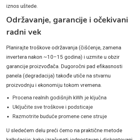
iznos uštede.
Održavanje, garancije i očekivani
radni vek
Planirajte troškove održavanja (čišćenje, zamena
invertera nakon ~10–15 godina) i uzmite u obzir
garancije proizvođača. Dugoročni pad efikasnosti
panela (degradacija) takođe utiče na stvarnu
proizvodnju i ekonomiju tokom vremena.
Procena realnih godišnjih kWh je ključna
Uključite sve troškove i podsticaje
Razmotrite buduće promene cene struje
U sledećem delu preći ćemo na praktične metode
kalkulacije: kako izračunati jednostavan i diskontovani