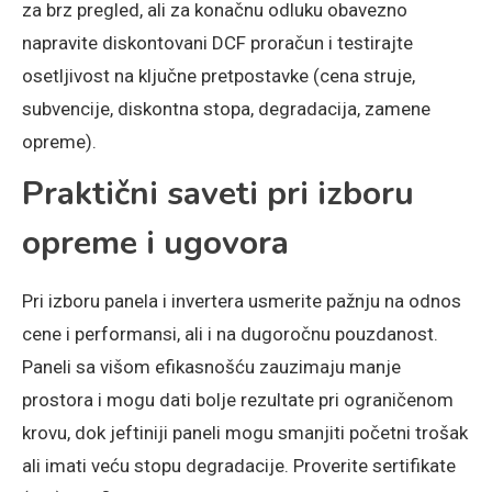
za brz pregled, ali za konačnu odluku obavezno
napravite diskontovani DCF proračun i testirajte
osetljivost na ključne pretpostavke (cena struje,
subvencije, diskontna stopa, degradacija, zamene
opreme).
Praktični saveti pri izboru
opreme i ugovora
Pri izboru panela i invertera usmerite pažnju na odnos
cene i performansi, ali i na dugoročnu pouzdanost.
Paneli sa višom efikasnošću zauzimaju manje
prostora i mogu dati bolje rezultate pri ograničenom
krovu, dok jeftiniji paneli mogu smanjiti početni trošak
ali imati veću stopu degradacije. Proverite sertifikate