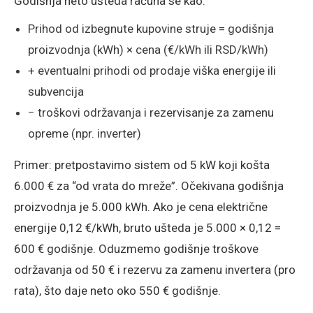
Godišnja neto ušteda računa se kao:
Prihod od izbegnute kupovine struje = godišnja
proizvodnja (kWh) × cena (€/kWh ili RSD/kWh)
+ eventualni prihodi od prodaje viška energije ili
subvencija
− troškovi održavanja i rezervisanje za zamenu
opreme (npr. inverter)
Primer: pretpostavimo sistem od 5 kW koji košta
6.000 € za “od vrata do mreže”. Očekivana godišnja
proizvodnja je 5.000 kWh. Ako je cena električne
energije 0,12 €/kWh, bruto ušteda je 5.000 × 0,12 =
600 € godišnje. Oduzmemo godišnje troškove
održavanja od 50 € i rezervu za zamenu invertera (pro
rata), što daje neto oko 550 € godišnje.