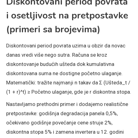
Diskontovani period povrata
i osetljivost na pretpostavke
(primeri sa brojevima)
Diskontovani period povrata uzima u obzir da novac
danas vredi više nego sutra. Računa se kroz
diskontovanje budućih ušteda dok kumulativna
diskontovana suma ne dostigne početno ulaganje.
Matematički: tražite najmanji n takav da Σ (Ušteda_t /
(1 + r)^t) ≥ Početno ulaganje, gde je r diskontna stopa.
Nastavljamo prethodni primer i dodajemo realistične
pretpostavke: godišnja degradacija panela 0,5%,
očekivano godišnje povećanje cene struje 2%,
diskontna stopa 5% i zamena invertera u 12. godini