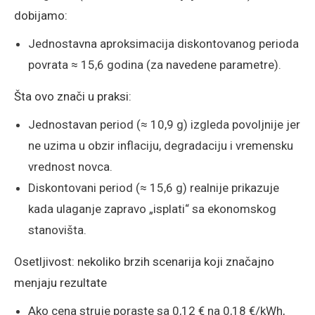
dobijamo:
Jednostavna aproksimacija diskontovanog perioda
povrata ≈ 15,6 godina (za navedene parametre).
Šta ovo znači u praksi:
Jednostavan period (≈ 10,9 g) izgleda povoljnije jer
ne uzima u obzir inflaciju, degradaciju i vremensku
vrednost novca.
Diskontovani period (≈ 15,6 g) realnije prikazuje
kada ulaganje zapravo „isplati“ sa ekonomskog
stanovišta.
Osetljivost: nekoliko brzih scenarija koji značajno
menjaju rezultate
Ako cena struje poraste sa 0,12 € na 0,18 €/kWh,