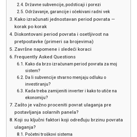
Državne subvencije, podsticaji i porezi
Održavanje, garancije i očekivani radni vek
Kako izračunati jednostavan period povrata —
korak po korak
Diskontovani period povrata i osetljivost na
pretpostavke (primeri sa brojevima)
Završne napomene i sledeći koraci
Frequently Asked Questions
Kako da brzo izračunam period povrata za moj
sistem?
Da li subvencije stvarno menjaju odluku o
investiranju?
Kada treba zamijeniti inverter i kako to utiče na
ekonomiju?
Zašto je važno proceniti povrat ulaganja pre
postavljanja solarnih panela?
Koji su ključni faktori koji određuju brzinu povrata
ulaganja?
Početni troškovi sistema