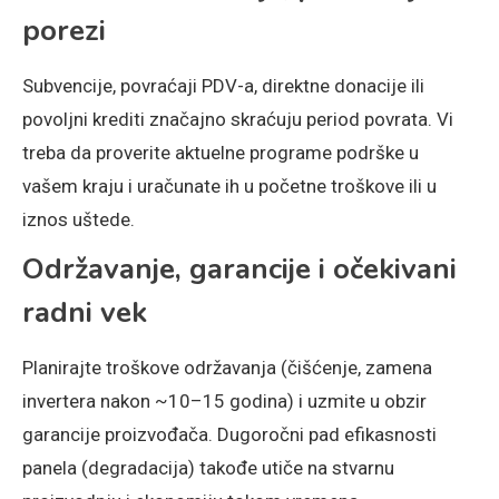
porezi
Subvencije, povraćaji PDV-a, direktne donacije ili
povoljni krediti značajno skraćuju period povrata. Vi
treba da proverite aktuelne programe podrške u
vašem kraju i uračunate ih u početne troškove ili u
iznos uštede.
Održavanje, garancije i očekivani
radni vek
Planirajte troškove održavanja (čišćenje, zamena
invertera nakon ~10–15 godina) i uzmite u obzir
garancije proizvođača. Dugoročni pad efikasnosti
panela (degradacija) takođe utiče na stvarnu