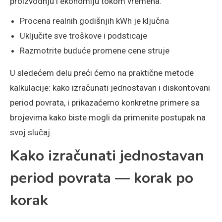
proizvodnju i ekonomiju tokom vremena.
Procena realnih godišnjih kWh je ključna
Uključite sve troškove i podsticaje
Razmotrite buduće promene cene struje
U sledećem delu preći ćemo na praktične metode
kalkulacije: kako izračunati jednostavan i diskontovani
period povrata, i prikazaćemo konkretne primere sa
brojevima kako biste mogli da primenite postupak na
svoj slučaj.
Kako izračunati jednostavan
period povrata — korak po
korak