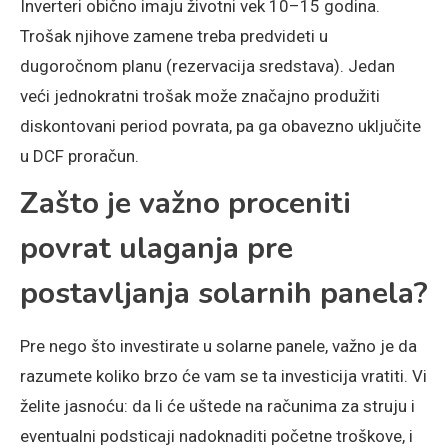
Inverteri obično imaju životni vek 10–15 godina.
Trošak njihove zamene treba predvideti u
dugoročnom planu (rezervacija sredstava). Jedan
veći jednokratni trošak može značajno produžiti
diskontovani period povrata, pa ga obavezno uključite
u DCF proračun.
Zašto je važno proceniti
povrat ulaganja pre
postavljanja solarnih panela?
Pre nego što investirate u solarne panele, važno je da
razumete koliko brzo će vam se ta investicija vratiti. Vi
želite jasnoću: da li će uštede na računima za struju i
eventualni podsticaji nadoknaditi početne troškove, i