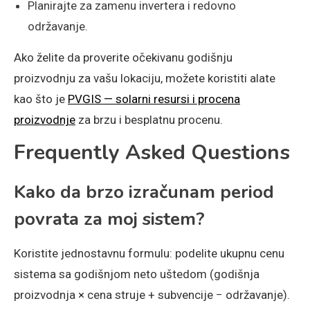
Planirajte za zamenu invertera i redovno
održavanje.
Ako želite da proverite očekivanu godišnju
proizvodnju za vašu lokaciju, možete koristiti alate
kao što je
PVGIS — solarni resursi i procena
proizvodnje
za brzu i besplatnu procenu.
Frequently Asked Questions
Kako da brzo izračunam period
povrata za moj sistem?
Koristite jednostavnu formulu: podelite ukupnu cenu
sistema sa godišnjom neto uštedom (godišnja
proizvodnja × cena struje + subvencije − održavanje).