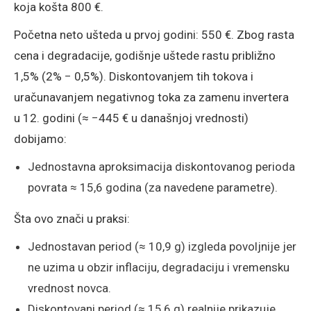
koja košta 800 €.
Početna neto ušteda u prvoj godini: 550 €. Zbog rasta
cena i degradacije, godišnje uštede rastu približno
1,5% (2% − 0,5%). Diskontovanjem tih tokova i
uračunavanjem negativnog toka za zamenu invertera
u 12. godini (≈ −445 € u današnjoj vrednosti)
dobijamo:
Jednostavna aproksimacija diskontovanog perioda
povrata ≈ 15,6 godina (za navedene parametre).
Šta ovo znači u praksi:
Jednostavan period (≈ 10,9 g) izgleda povoljnije jer
ne uzima u obzir inflaciju, degradaciju i vremensku
vrednost novca.
Diskontovani period (≈ 15,6 g) realnije prikazuje