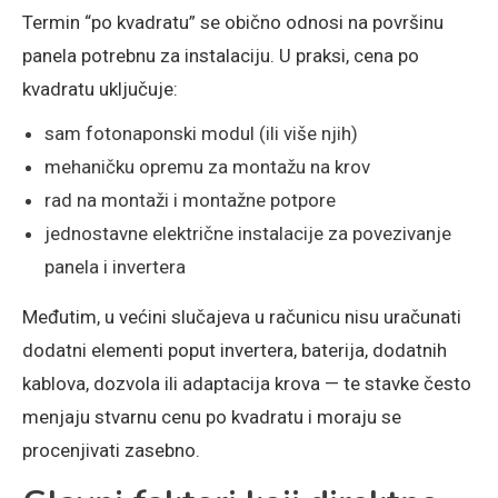
Termin “po kvadratu” se obično odnosi na površinu
panela potrebnu za instalaciju. U praksi, cena po
kvadratu uključuje:
sam fotonaponski modul (ili više njih)
mehaničku opremu za montažu na krov
rad na montaži i montažne potpore
jednostavne električne instalacije za povezivanje
panela i invertera
Međutim, u većini slučajeva u računicu nisu uračunati
dodatni elementi poput invertera, baterija, dodatnih
kablova, dozvola ili adaptacija krova — te stavke često
menjaju stvarnu cenu po kvadratu i moraju se
procenjivati zasebno.