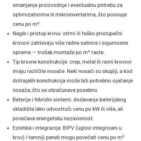
smanjenje proizvodnje i eventualnu potrebu za
optimizatorima ili mikroinverterima, što povisuje
cenu po m².
Nagib i pristup krovu: strmi ili teško pristupačni
krovovi zahtevaju više radne satnice i sigurnosne
opreme — trošak montaže po m² raste.
Tip krovne konstrukcije: crep, metal ili ravni krovovi
imaju različite nosače. Neki nosači su skuplji, a kod
dotrajalih konstrukcija može biti potrebno ojačanje
nosača, što se obračunava posebno.
Baterije i hibridni sistemi: dodavanje baterijskog
skladišta lako udvostruči cenu po kW ili više, ali
povećava energetsku nezavisnost.
Estetika i integracija: BIPV (uglovi integrisani u
krov) i tamniji paneli mogu povećati cenu po m²