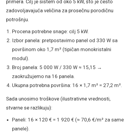
primera. Cilj je sistem od oko 5 kW, što je često
zadovoljavajuća veličina za prosečnu porodičnu
potrošnju.
Procena potrebne snage: cilj 5 kW.
Izbor panela: pretpostavimo panel od 330 W sa
površinom oko 1,7 m² (tipičan monokristalni
modul).
Broj panela: 5 000 W / 330 W ≈ 15,15 →
zaokružujemo na 16 panela.
Ukupna potrebna površina: 16 × 1,7 m² = 27,2 m².
Sada unosimo troškove (ilustrativne vrednosti,
stvarne se razlikuju):
Paneli: 16 × 120 € = 1 920 € (≈ 70,6 €/m² za same
panele).