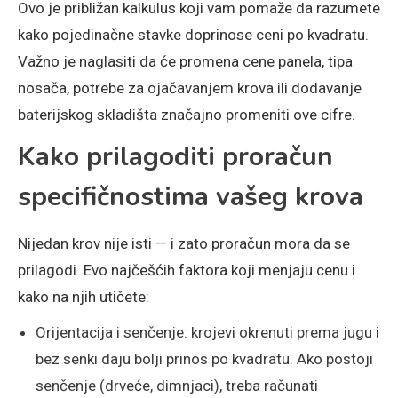
Ovo je približan kalkulus koji vam pomaže da razumete
kako pojedinačne stavke doprinose ceni po kvadratu.
Važno je naglasiti da će promena cene panela, tipa
nosača, potrebe za ojačavanjem krova ili dodavanje
baterijskog skladišta značajno promeniti ove cifre.
Kako prilagoditi proračun
specifičnostima vašeg krova
Nijedan krov nije isti — i zato proračun mora da se
prilagodi. Evo najčešćih faktora koji menjaju cenu i
kako na njih utičete:
Orijentacija i senčenje: krojevi okrenuti prema jugu i
bez senki daju bolji prinos po kvadratu. Ako postoji
senčenje (drveće, dimnjaci), treba računati