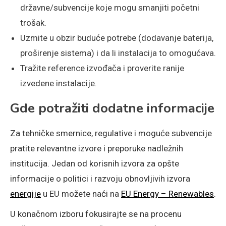
državne/subvencije koje mogu smanjiti početni
trošak.
Uzmite u obzir buduće potrebe (dodavanje baterija,
proširenje sistema) i da li instalacija to omogućava.
Tražite reference izvođača i proverite ranije
izvedene instalacije.
Gde potražiti dodatne informacije
Za tehničke smernice, regulative i moguće subvencije
pratite relevantne izvore i preporuke nadležnih
institucija. Jedan od korisnih izvora za opšte
informacije o politici i razvoju obnovljivih izvora
energije
u EU možete naći na
EU Energy – Renewables
.
U konačnom izboru fokusirajte se na procenu