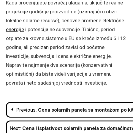
Kada procenjujete povraćaj ulaganja, uključite realne
projekcije godišnje proizvodnje (uzimajući u obzir
lokalne solarne resurse), cenovne promene električne
energije
i potencijalne subvencije. Tipično, period
otplate za krovne sisteme u EU se kreće između 6 i 12
godina, ali precizan period zavisi od početne
investicije, subvencija i cena električne energije.
Napravite najmanje dva scenarija (konzervativni i
optimistični) da biste videli varijacije u vremenu
povrata i neto sadašnjoj vrednosti investicije.
Post
Previous:
Cena solarnih panela sa montažom po kW
navigation
Next:
Cena i isplativost solarnih panela za domaćinst