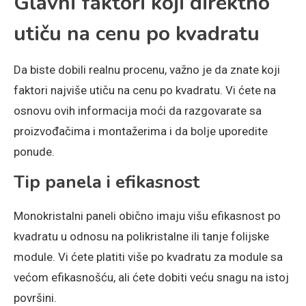
Glavni faktori koji direktno
utiču na cenu po kvadratu
Da biste dobili realnu procenu, važno je da znate koji
faktori najviše utiču na cenu po kvadratu. Vi ćete na
osnovu ovih informacija moći da razgovarate sa
proizvođačima i montažerima i da bolje uporedite
ponude.
Tip panela i efikasnost
Monokristalni paneli obično imaju višu efikasnost po
kvadratu u odnosu na polikristalne ili tanje folijske
module. Vi ćete platiti više po kvadratu za module sa
većom efikasnošću, ali ćete dobiti veću snagu na istoj
površini.