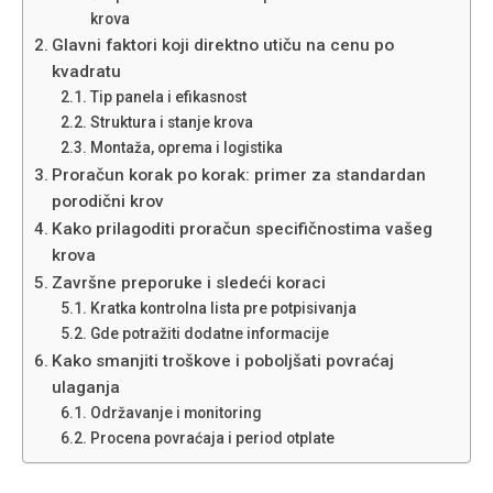
krova
Glavni faktori koji direktno utiču na cenu po
kvadratu
Tip panela i efikasnost
Struktura i stanje krova
Montaža, oprema i logistika
Proračun korak po korak: primer za standardan
porodični krov
Kako prilagoditi proračun specifičnostima vašeg
krova
Završne preporuke i sledeći koraci
Kratka kontrolna lista pre potpisivanja
Gde potražiti dodatne informacije
Kako smanjiti troškove i poboljšati povraćaj
ulaganja
Održavanje i monitoring
Procena povraćaja i period otplate