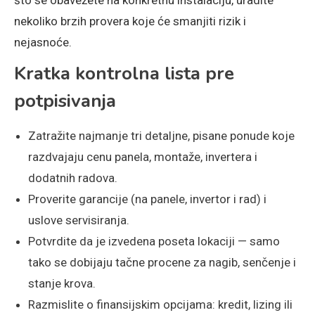
što se obavežete na konkretnu instalaciju, uradite
nekoliko brzih provera koje će smanjiti rizik i
nejasnoće.
Kratka kontrolna lista pre
potpisivanja
Zatražite najmanje tri detaljne, pisane ponude koje
razdvajaju cenu panela, montaže, invertera i
dodatnih radova.
Proverite garancije (na panele, invertor i rad) i
uslove servisiranja.
Potvrdite da je izvedena poseta lokaciji — samo
tako se dobijaju tačne procene za nagib, senčenje i
stanje krova.
Razmislite o finansijskim opcijama: kredit, lizing ili