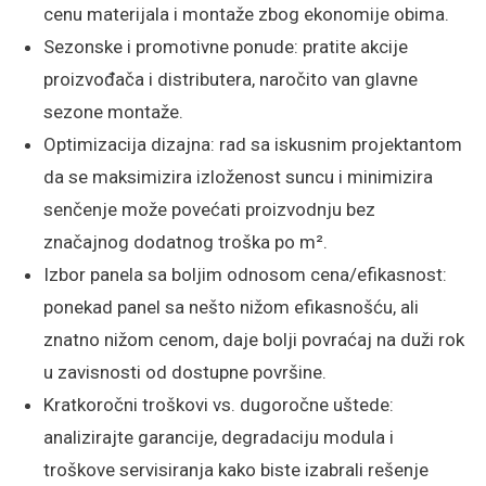
cenu materijala i montaže zbog ekonomije obima.
Sezonske i promotivne ponude: pratite akcije
proizvođača i distributera, naročito van glavne
sezone montaže.
Optimizacija dizajna: rad sa iskusnim projektantom
da se maksimizira izloženost suncu i minimizira
senčenje može povećati proizvodnju bez
značajnog dodatnog troška po m².
Izbor panela sa boljim odnosom cena/efikasnost:
ponekad panel sa nešto nižom efikasnošću, ali
znatno nižom cenom, daje bolji povraćaj na duži rok
u zavisnosti od dostupne površine.
Kratkoročni troškovi vs. dugoročne uštede:
analizirajte garancije, degradaciju modula i
troškove servisiranja kako biste izabrali rešenje