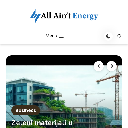
Skip
to
content
All Aint Energy Blog
All Aint Energy
Menu
Business
Zeleni materijali u