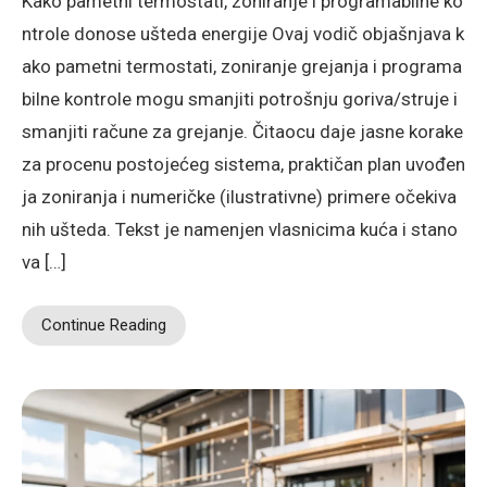
Kako pametni termostati, zoniranje i programabilne ko
ntrole donose ušteda energije Ovaj vodič objašnjava k
ako pametni termostati, zoniranje grejanja i programa
bilne kontrole mogu smanjiti potrošnju goriva/struje i
smanjiti račune za grejanje. Čitaocu daje jasne korake
za procenu postojećeg sistema, praktičan plan uvođen
ja zoniranja i numeričke (ilustrativne) primere očekiva
nih ušteda. Tekst je namenjen vlasnicima kuća i stano
va […]
Continue Reading