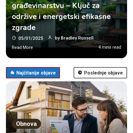
građevinarstvu – Ključ za
održive i energetski efikasne
zgrade
by
Bradley Russell
05/01/2025
4 mins read
Read More
Najčitanije objave
Poslednje objave
Obnova